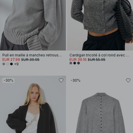
Pull en maille à manches retroussées
Cardigan tricoté à col rond avec boutons
EUR 27.96
EUR 39.95
EUR 39.16
EUR 55.95
+9
-30%
-30%