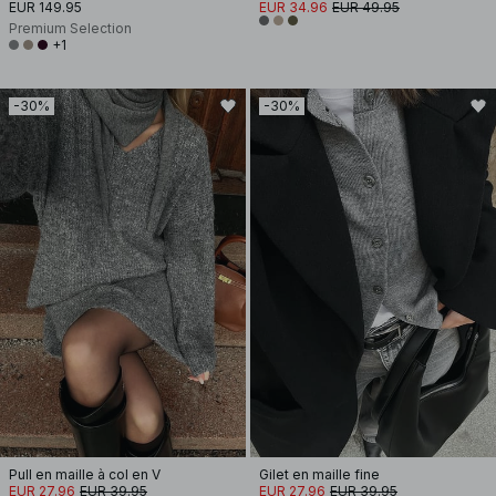
EUR 149.95
EUR 34.96
EUR 49.95
Premium Selection
+1
-30%
-30%
Pull en maille à col en V
Gilet en maille fine
EUR 27.96
EUR 39.95
EUR 27.96
EUR 39.95