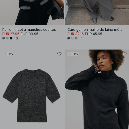
Pull en tricot à manches courtes
Cardigan en maille de laine mélangée
EUR 27.96
EUR 39.95
EUR 32.16
EUR 45.95
+3
+1
-30%
-30%