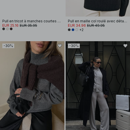
Pull en tricot à manches courtes en mélange de laine
Pull en maille col roulé avec détails de couture
EUR 25.16
EUR 35.95
EUR 34.96
EUR 49.95
+2
-30%
-30%