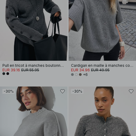
Pull en tricot à manches boutonnées
Cardigan en maille à manches courtes
EUR 39.16
EUR 55.95
EUR 34.96
EUR 49.95
+6
-30%
-30%