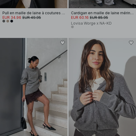
Pull en maille de laine à coutures contrastantes
Cardigan en maille de laine mérinos boutonné
EUR 34.96
EUR 49.95
EUR 60.16
EUR 85.95
Lovisa Worge x NA-KD