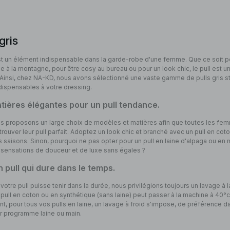
gris
st un élément indispensable dans la garde-robe d'une femme. Que ce soit p
 à la montagne, pour être cosy au bureau ou pour un look chic, le pull est un
Ainsi, chez NA-KD, nous avons sélectionné une vaste gamme de pulls gris st
dispensables à votre dressing.
tières élégantes pour un pull tendance.
s proposons un large choix de modèles et matières afin que toutes les fe
trouver leur pull parfait. Adoptez un look chic et branché avec un pull en cot
s saisons. Sinon, pourquoi ne pas opter pour un pull en laine d'alpaga ou en
sensations de douceur et de luxe sans égales ?
 pull qui dure dans le temps.
votre pull puisse tenir dans la durée, nous privilégions toujours un lavage à l
 pull en coton ou en synthétique (sans laine) peut passer à la machine à 40°c
, pour tous vos pulls en laine, un lavage à froid s'impose, de préférence d
sur programme laine ou main.