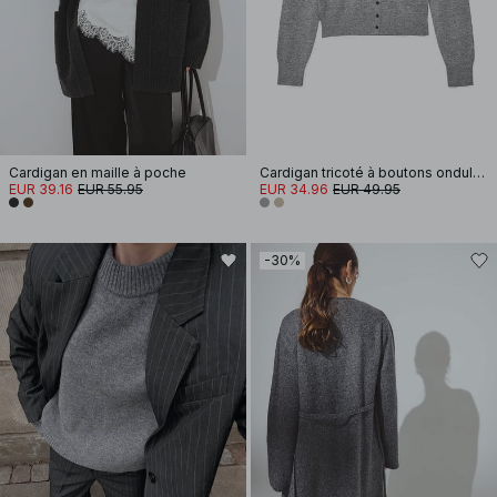
Cardigan en maille à poche
Cardigan tricoté à boutons ondulés
EUR 39.16
EUR 55.95
EUR 34.96
EUR 49.95
-30%