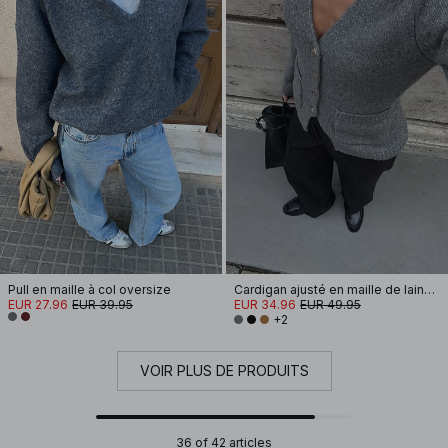
Pull en maille à col oversize
Cardigan ajusté en maille de laine mélangée
EUR 27.96
EUR 39.95
EUR 34.96
EUR 49.95
+2
VOIR PLUS DE PRODUITS
36 of 42 articles