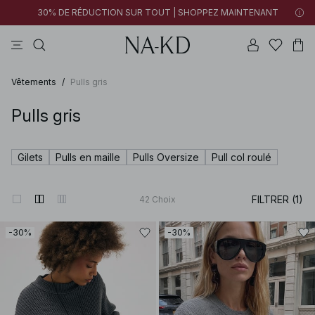
30% DE RÉDUCTION SUR TOUT | SHOPPEZ MAINTENANT
pantalons
tops
robes
blancs
marron
Vêtements
/
Pulls gris
Pulls gris
Gilets
Pulls en maille
Pulls Oversize
Pull col roulé
FILTRER (1)
42
Choix
-30%
-30%