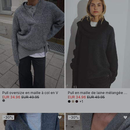
Pull oversize en maille à col en V
Pull en maille de laine mélangée à coutures apparentes
EUR 34.96
EUR 49.95
EUR 34.96
EUR 49.95
+1
-30%
-30%