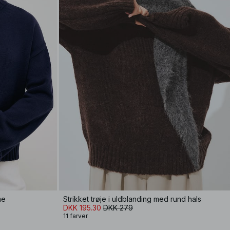
me
Strikket trøje i uldblanding med rund hals
DKK 195.30
DKK 279
11 farver