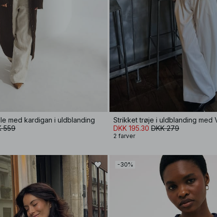
ole med kardigan i uldblanding
Strikket trøje i uldblanding med
 559
DKK 195.30
DKK 279
2 farver
-30%