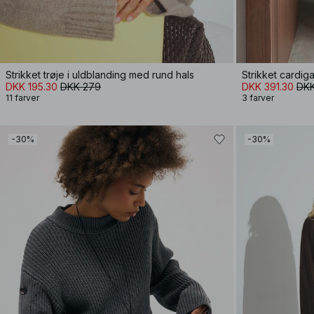
Strikket trøje i uldblanding med rund hals
Strikket cardig
DKK 195.30
DKK 279
DKK 391.30
DKK
11 farver
3 farver
-30%
-30%