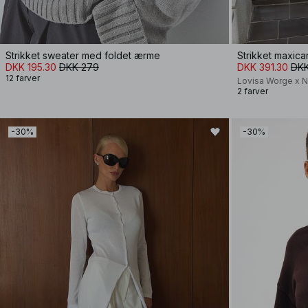
Strikket sweater med foldet ærme
Strikket maxic
DKK 195.30
DKK 279
DKK 391.30
DKK
12 farver
Lovisa Worge x 
2 farver
-30%
-30%