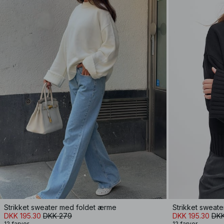
Strikket sweater med foldet ærme
Strikket sweat
DKK 195.30
DKK 279
DKK 195.30
DKK
12 farver
12 farver