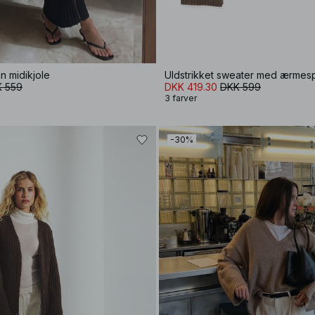
an midikjole
Uldstrikket sweater med ærmesp
 559
DKK 419.30
DKK 599
3 farver
-30%