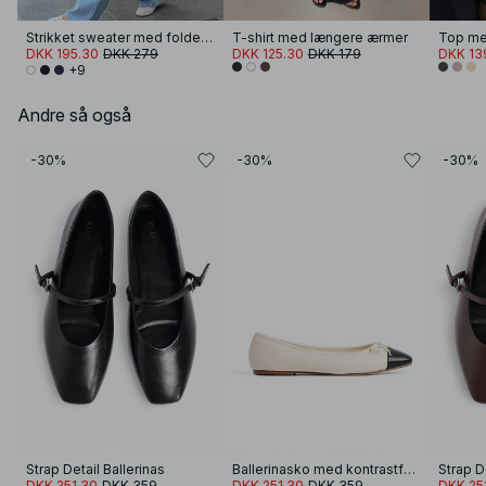
Strikket sweater med foldet ærme
T-shirt med længere ærmer
DKK 195.30
DKK 279
DKK 125.30
DKK 179
DKK 13
+9
Andre så også
-30%
-30%
-30%
Strap Detail Ballerinas
Ballerinasko med kontrastfarvet spids
Strap D
DKK 251.30
DKK 359
DKK 251.30
DKK 359
DKK 25