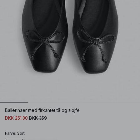
Ballerinaer med firkantet tå og sløjfe
DKK 251.30
DKK 359
Farve
:
Sort