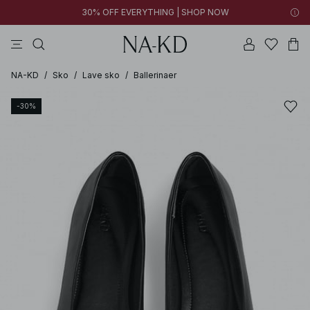
30% OFF EVERYTHING | SHOP NOW
bukser
toppe
kjoler
brune
sorte
NA-KD
/
Sko
/
Lave sko
/
Ballerinaer
-30%