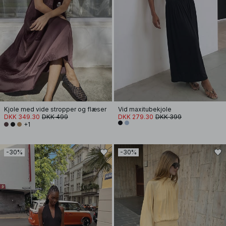
Kjole med vide stropper og flæser
Vid maxitubekjole
DKK 349.30
DKK 499
DKK 279.30
DKK 399
+1
-30%
-30%