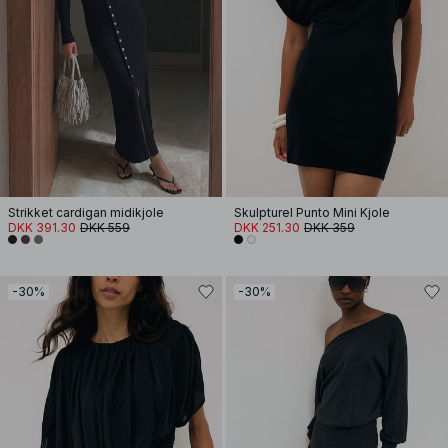
Strikket cardigan midikjole
Skulpturel Punto Mini Kjole
DKK 391.30
DKK 559
DKK 251.30
DKK 359
-30%
-30%