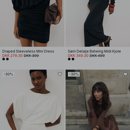
Draped Sleeveless Mini Dress
Søm Detalje Batwing Midi Kjole
DKK 279.30
DKK 399
DKK 349.30
DKK 499
-30%
-30%