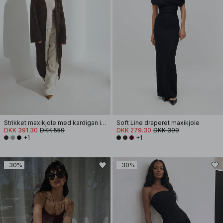
Strikket maxikjole med kardigan i uldblanding
Soft Line draperet maxikjole
DKK 391.30
DKK 559
DKK 279.30
DKK 399
+1
+1
-30%
-30%