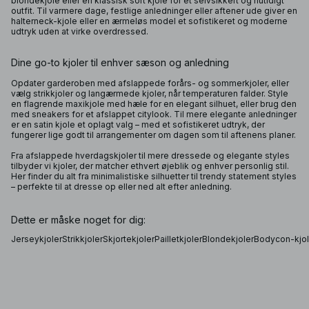
blondekjole eller en klassisk sort kjole for et selvsikkert og nutidigt
outfit. Til varmere dage, festlige anledninger eller aftener ude giver en
halterneck-kjole eller en ærmeløs model et sofistikeret og moderne
udtryk uden at virke overdressed.
Dine go-to kjoler til enhver sæson og anledning
Opdater garderoben med afslappede forårs- og sommerkjoler, eller
vælg strikkjoler og langærmede kjoler, når temperaturen falder. Style
en flagrende maxikjole med hæle for en elegant silhuet, eller brug den
med sneakers for et afslappet citylook. Til mere elegante anledninger
er en satin kjole et oplagt valg – med et sofistikeret udtryk, der
fungerer lige godt til arrangementer om dagen som til aftenens planer.
Fra afslappede hverdagskjoler til mere dressede og elegante styles
tilbyder vi kjoler, der matcher ethvert øjeblik og enhver personlig stil.
Her finder du alt fra minimalistiske silhuetter til trendy statement styles
– perfekte til at dresse op eller ned alt efter anledning.
Dette er måske noget for dig:
Jerseykjoler
Strikkjoler
Skjortekjoler
Pailletkjoler
Blondekjoler
Bodycon-kjol