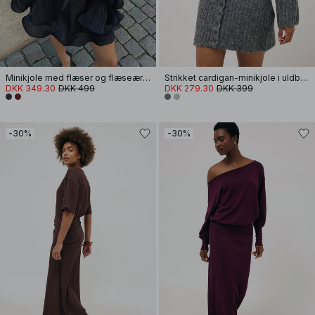
Minikjole med flæser og flæseærmer
Strikket cardigan-minikjole i uldblanding
DKK 349.30
DKK 499
DKK 279.30
DKK 399
-30%
-30%