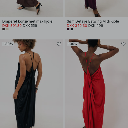
Draperet kortærmet maxikjole
Søm Detalje Batwing Midi Kjole
DKK 391.30
DKK 559
DKK 349.30
DKK 499
-30%
-30%