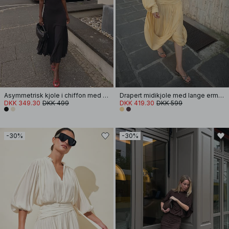
Asymmetrisk kjole i chiffon med halterneck
Drapert midikjole med lange ermer og åpen rygg
DKK 349.30
DKK 499
DKK 419.30
DKK 599
-30%
-30%