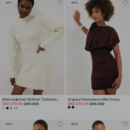
-30%
-30%
Balloonærmet Strikket Turtleneck Kjole
Draped Sleeveless Mini Dress
DKK 279.30
DKK 399
DKK 279.30
DKK 399
+1
-30%
-30%