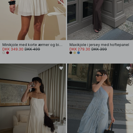
Minikjole med korte ærmer og bindebånd i taljen
Maxikjole i jersey med hoftepanel
DKK 349.30
DKK 499
DKK 279.30
DKK 399