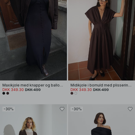
Maxikjole med knapper og ballonærmer
Midikjole i bomuld med plissering og korte ærmer
DKK 349.30
DKK 499
DKK 349.30
DKK 499
-30%
-30%