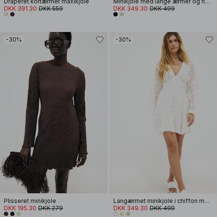
Draperet kortærmet maxikjole
Minikjole med lange ærmer og nøglehul
DKK 391.30
DKK 559
DKK 349.30
DKK 499
-30%
-30%
Plisseret minikjole
Langærmet minikjole i chiffon med broderi
DKK 195.30
DKK 279
DKK 349.30
DKK 499