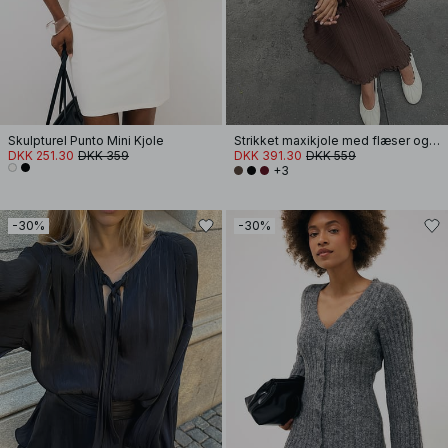
Skulpturel Punto Mini Kjole
Strikket maxikjole med flæser og rund hals
DKK 251.30
DKK 359
DKK 391.30
DKK 559
+3
-30%
-30%