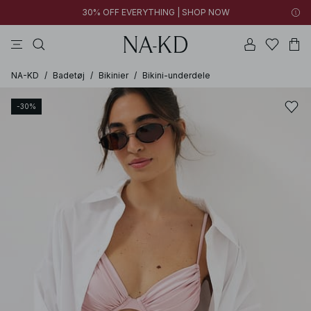
30% OFF EVERYTHING | SHOP NOW
bukser
toppe
kjoler
brune
sorte
NA-KD
/
Badetøj
/
Bikinier
/
Bikini-underdele
-30%