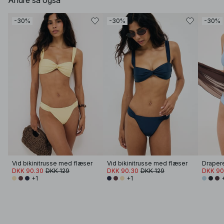
Andre så også
-30%
-30%
-30%
Vid bikinitrusse med flæser
Vid bikinitrusse med flæser
DKK 90.30
DKK 129
DKK 90.30
DKK 129
DKK 90
+1
+1