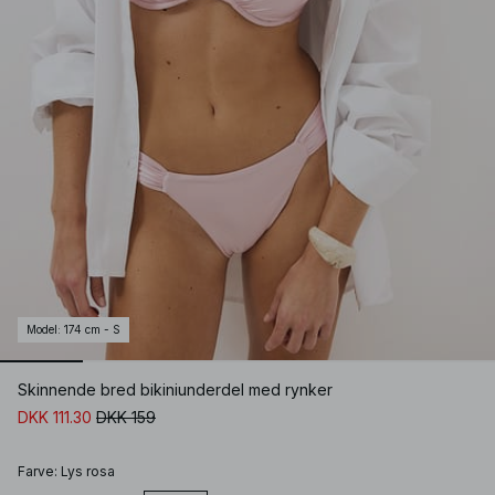
Model
:
174 cm - S
Skinnende bred bikiniunderdel med rynker
DKK 111.30
DKK 159
Farve
:
Lys rosa