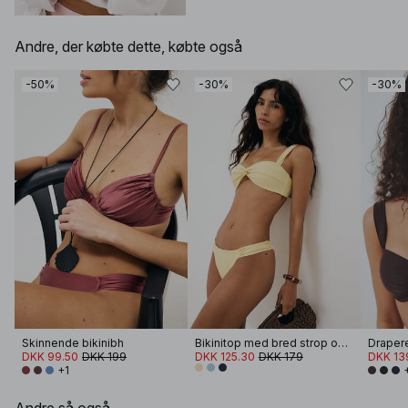
Andre, der købte dette, købte også
-50%
-30%
-30%
Skinnende bikinibh
Bikinitop med bred strop og snoning foran
DKK 99.50
DKK 199
DKK 125.30
DKK 179
DKK 13
+1