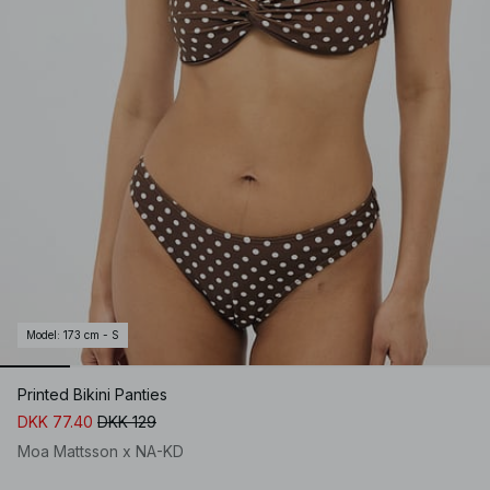
Model
:
173 cm - S
Printed Bikini Panties
DKK 77.40
DKK 129
Moa Mattsson x NA-KD