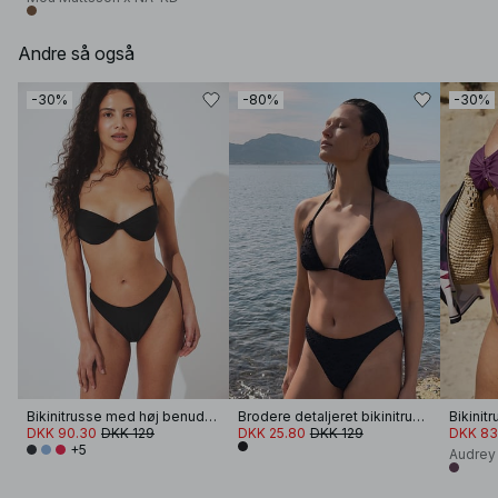
Andre så også
-30%
-80%
-30%
Bikinitrusse med høj benudskæring
Brodere detaljeret bikinitrusse
Bikinit
DKK 90.30
DKK 129
DKK 25.80
DKK 129
DKK 83
+5
Audrey