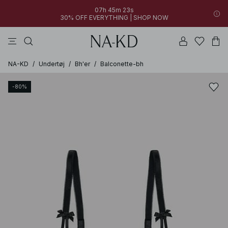
07h 45m 23s
30% OFF EVERYTHING | SHOP NOW
kjoler
bukser
toppe
sorte
brune
NA-KD
/
Undertøj
/
Bh'er
/
Balconette-bh
-80%