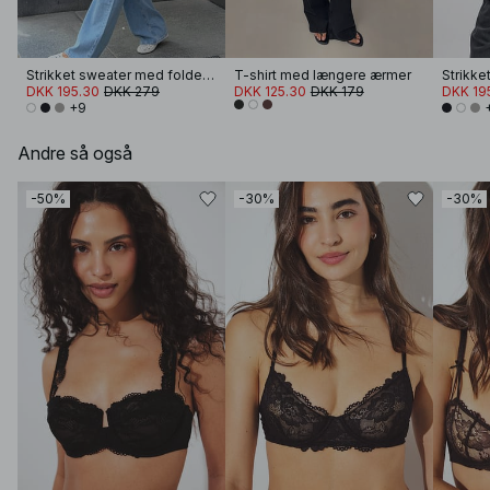
Strikket sweater med foldet ærme
T-shirt med længere ærmer
DKK 195.30
DKK 279
DKK 125.30
DKK 179
DKK 19
+9
Andre så også
-50%
-30%
-30%