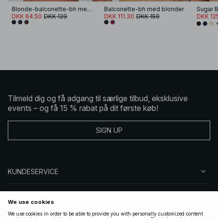
Blonde-balconette-bh med brede stropper
Balconette-bh med blonder
DKK 64.50
DKK 129
DKK 111.30
DKK 159
DKK 12
Tilmeld dig og få adgang til særlige tilbud, eksklusive
events – og få 15 % rabat på dit første køb!
SIGN UP
KUNDESERVICE
OM NA-KD