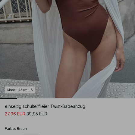
Model
:
173 cm - S
einseitig schulterfreier Twist-Badeanzug
27,96 EUR
39,95 EUR
Farbe
:
Braun