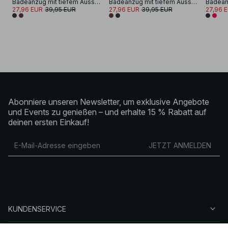
Badeanzug mit tiefem Ausschnitt und offenem Rücken
Badeanzug mit tiefem Ausschnitt und offenem Rücken
27,96 EUR
39,95 EUR
27,96 EUR
39,95 EUR
27,96 
Abonniere unseren Newsletter, um exklusive Angebote
und Events zu genießen – und erhalte 15 % Rabatt auf
deinen ersten Einkauf!
JETZT ANMELDEN
KUNDENSERVICE