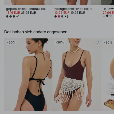
gepolstertes Bandeau-Bikini-Oberteil
hochgeschnittenes Bikini-Höschen
18,16 EUR
25,95 EUR
13,96 EUR
19,95 EUR
27,96 
+1
+3
Das haben sich andere angesehen
-30%
-30%
-30%