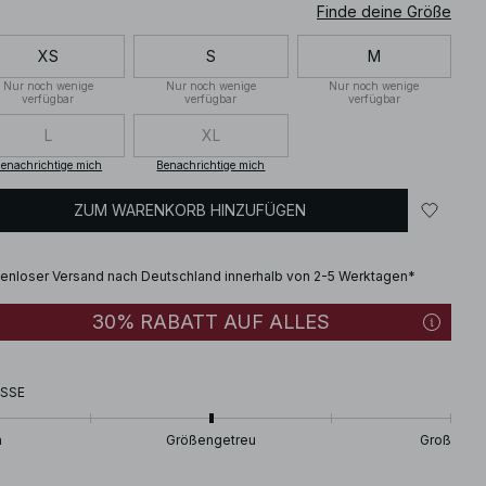
Finde deine Größe
XS
S
M
Nur noch wenige
Nur noch wenige
Nur noch wenige
verfügbar
verfügbar
verfügbar
L
XL
enachrichtige mich
Benachrichtige mich
ZUM WARENKORB HINZUFÜGEN
enloser Versand nach Deutschland innerhalb von 2-5 Werktagen*
30% RABATT AUF ALLES
SSE
n
Größengetreu
Groß