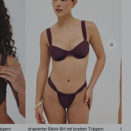
S
M
L
XL
rägern
drapierter Bikini-BH mit breiten Trägern
Glänz