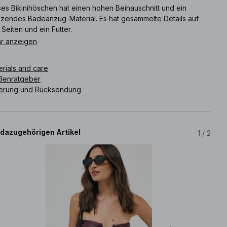
ses Bikinihöschen hat einen hohen Beinauschnitt und ein
nzendes Badeanzug-Material. Es hat gesammelte Details auf
Seiten und ein Futter.
r anzeigen
ikelnummer
:
1100-012706-0017
erials and care
ßenratgeber
ferung und Rücksendung
 dazugehörigen Artikel
1
/
2