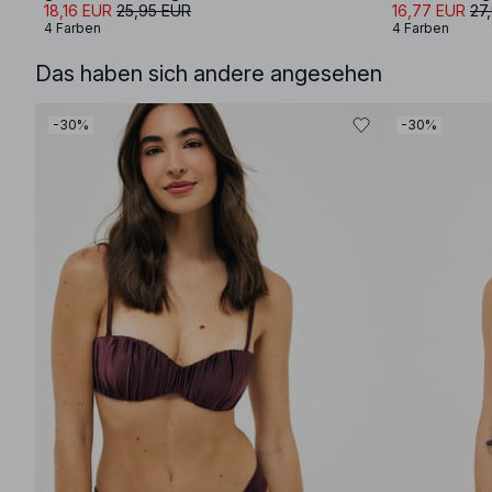
18,16 EUR
25,95 EUR
16,77 EUR
27
4 Farben
4 Farben
Das haben sich andere angesehen
-30%
-30%