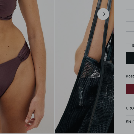
B
Kost
GRÖ
Klei