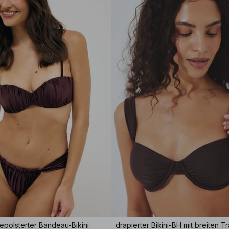
polsterter Bandeau-Bikini
drapierter Bikini-BH mit breiten T