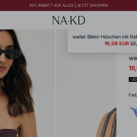
30% RABATT AUF ALLES | JETZT SHOPPEN
NA-
16,06 EUR
22
we
16
-3
Far