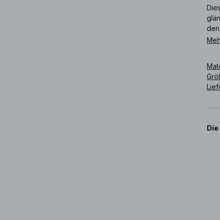
Die
glä
den 
Meh
Art
Mat
Grö
Lie
Die