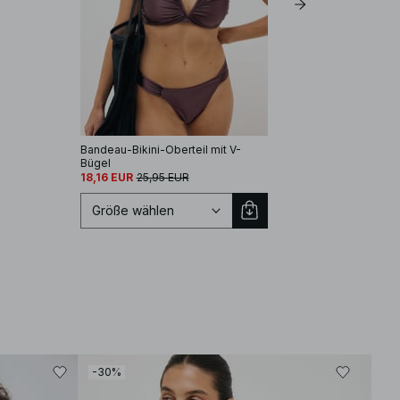
Bandeau-Bikini-Oberteil mit V-
glänzender Bikini-BH
Bügel
19,56 EUR
27,95 EUR
18,16 EUR
25,95 EUR
Größe wählen
Größe auswählen
-30%
-50
XS