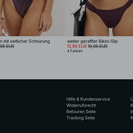
n mit seitlicher Schnürung
weiter geraffter Bikini-Slip
,95 EUR
13,96 EUR
19,95 EUR
4 Farben
Hilfe & Kundenservice
Ü
Widerrufsrecht
K
Retouren Seite
Tracking Seite
N