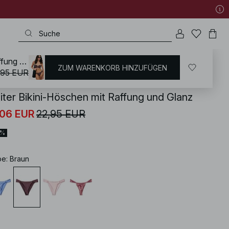
weiter Bikini-Höschen mit Raffung und Glanz
ZUM WARENKORB HINZUFÜGEN
KD
/
Bademoden
/
Bikinis
/
Bikini Unterteile
,95 EUR
iter Bikini-Höschen mit Raffung und Glanz
,06 EUR
22,95 EUR
0%
be
:
Braun