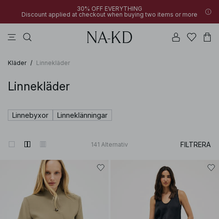
30% OFF EVERYTHING
Discount applied at checkout when buying two items or more
byxor
klänningar
bruna
svarta
överdelar
Kläder
/
Linnekläder
Linnekläder
Linnebyxor
Linneklänningar
FILTRERA
141
Alternativ