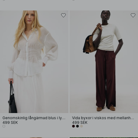
Genomskinlig långärmad blus i lyocell med pärlemorknapp
Vida byxor i viskos med mellanhög midja
499 SEK
499 SEK