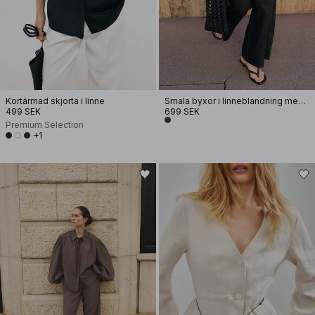
Kortärmad skjorta i linne
Smala byxor i linneblandning med medelhög midja och utsvängda ben
499 SEK
699 SEK
Premium Selection
+1