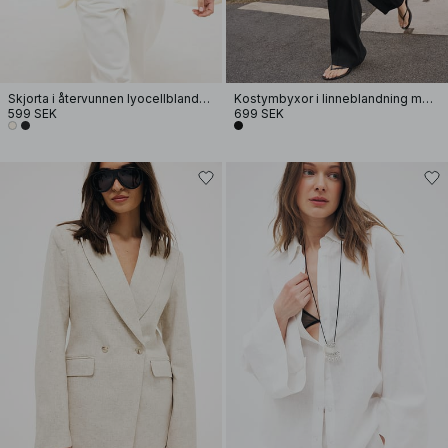
Skjorta i återvunnen lyocellblandning med krinklat tyg
Kostymbyxor i linneblandning med mellanhög midja och utsvängda ben
599 SEK
699 SEK