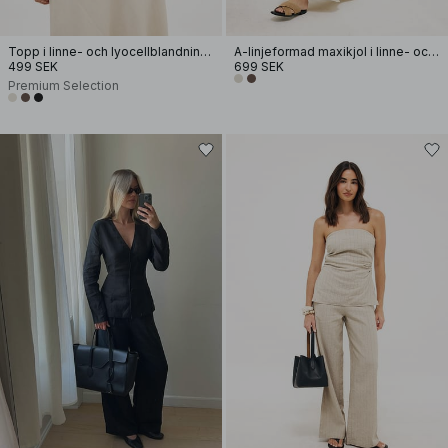
Topp i linne- och lyocellblandning med halterneck
A-linjeformad maxikjol i linne- och lyocellblandning
499 SEK
699 SEK
Premium Selection