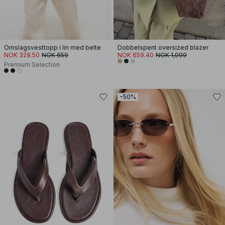
Omslagsvesttopp i lin med belte
Dobbelspent oversized blazer
NOK 329.50
NOK 659
NOK 659.40
NOK 1,099
Premium Selection
−50%