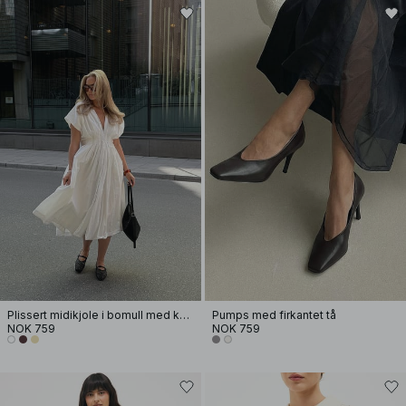
Plissert midikjole i bomull med korte ermer
Pumps med firkantet tå
NOK 759
NOK 759