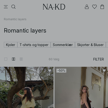
bukser
topper
kjoler
svarte
dyp brun
Romantic layers
Romantic layers
Kjoler
T-shirts og topper
Sommerklær
Skjorter & Bluser
FILTER
60
Valg
−50%