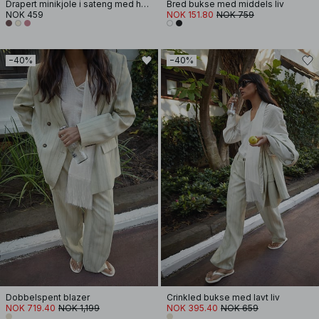
Drapert minikjole i sateng med halterneck
Bred bukse med middels liv
NOK 459
NOK 151.80
NOK 759
−40%
−40%
Dobbelspent blazer
Crinkled bukse med lavt liv
NOK 719.40
NOK 1,199
NOK 395.40
NOK 659