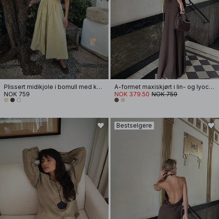
Plissert midikjole i bomull med korte ermer
A-formet maxiskjørt i lin- og lyocellblanding
NOK 759
NOK 379.50
NOK 759
Bestselgere