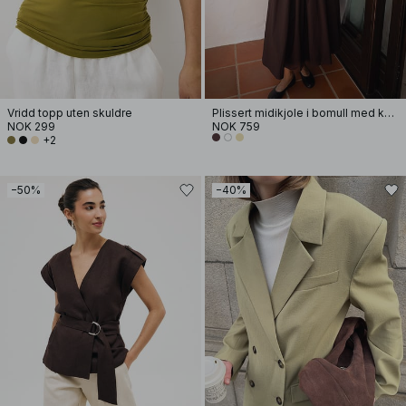
Vridd topp uten skuldre
Plissert midikjole i bomull med korte ermer
NOK 299
NOK 759
+2
−50%
−40%