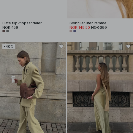
Flate flip-flopsandaler
Solbriller uten ramme
NOK 459
NOK 149.50
NOK 299
−40%