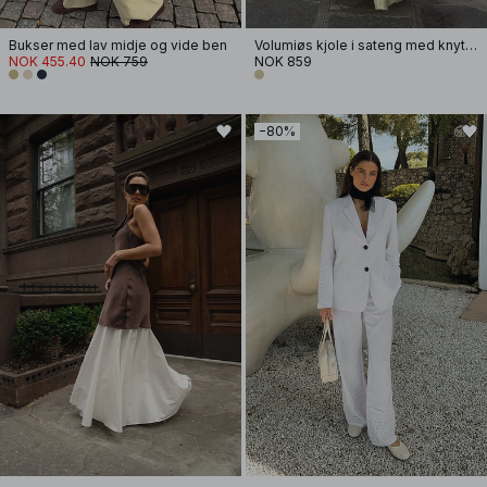
Bukser med lav midje og vide ben
Volumiøs kjole i sateng med knyting i ryggen
NOK 455.40
NOK 759
NOK 859
−80%