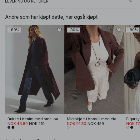
LEVERING OG RETURER
Andre som har kjøpt dette, har også kjøpt
−80%
−80%
−80%
Bukse i denim med smal passform og middels liv
Midiskjørt i bomull med elastisk liv
NOK 43.80
NOK 219
NOK 91.80
NOK 459
NOK 11