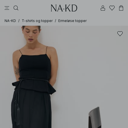
topper
bukser
kjoler
brune
svarte
NA-KD
/
T-shirts og topper
/
Ermeløse topper