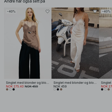
Andre har også sett på
−40%
−40%
Singlet med blonder og blondekant
Singlet med blonder og blondekant
NOK 275.40
NOK 459
NOK 459
NOK 27