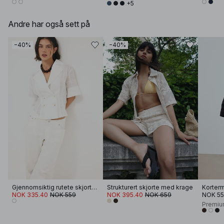
+5
Andre har også sett på
−40%
−40%
Gjennomsiktig rutete skjorte med korte ermer
Strukturert skjorte med krage
Korterme
NOK 335.40
NOK 559
NOK 395.40
NOK 659
NOK 5
Premiu