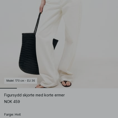
Model
:
170 cm - EU 36
Figursydd skjorte med korte ermer
NOK 459
Farge
:
Hvit