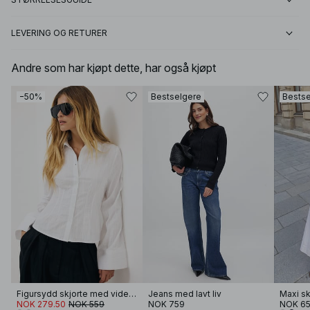
LEVERING OG RETURER
Andre som har kjøpt dette, har også kjøpt
−50%
Bestselgere
Bestse
Figursydd skjorte med vide mansjetter
Jeans med lavt liv
NOK 279.50
NOK 559
NOK 759
NOK 6