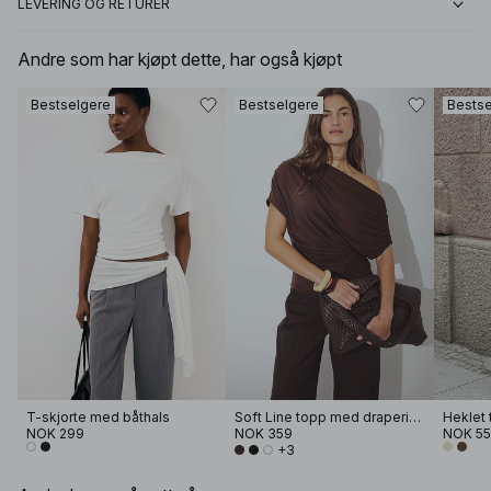
LEVERING OG RETURER
Andre som har kjøpt dette, har også kjøpt
Bestselgere
Bestselgere
Bestse
T-skjorte med båthals
Soft Line topp med drapering
NOK 299
NOK 359
NOK 5
+3