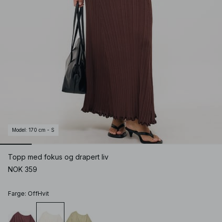
Model
:
170 cm - S
Topp med fokus og drapert liv
NOK 359
Farge
:
OffHvit