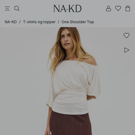
bukser
kjoler
topper
svarte
dyp brun
NA-KD
/
T-shirts og topper
/
One Shoulder Top