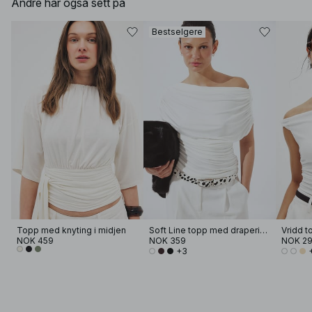
Andre har også sett på
Bestselgere
Topp med knyting i midjen
Soft Line topp med drapering
Vridd t
NOK 459
NOK 359
NOK 2
+3