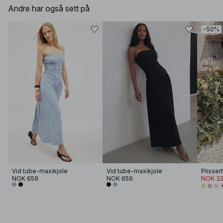
Andre har også sett på
−50%
Vid tube-maxikjole
Vid tube-maxikjole
Plisser
NOK 659
NOK 659
NOK 32