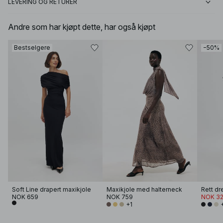
LEVERING OG RETURER
Andre som har kjøpt dette, har også kjøpt
Bestselgere
−50%
Soft Line drapert maxikjole
Maxikjole med halterneck
NOK 659
NOK 759
NOK 32
+1