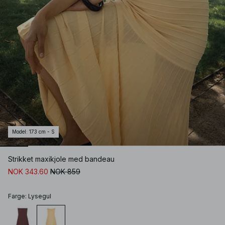
Model
:
173 cm - S
Strikket maxikjole med bandeau
NOK 343.60
NOK 859
Farge
:
Lysegul