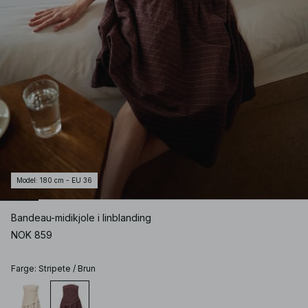
Model
:
180 cm - EU 36
Bandeau-midikjole i linblanding
NOK 859
Farge
:
Stripete / Brun