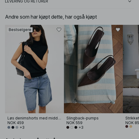
LEVERING OG RETURER
Andre som har kjøpt dette, har også kjøpt
Bestselgere
Løs denimshorts med middels liv
Slingback-pumps
NOK 459
NOK 559
NOK 8
+3
+3