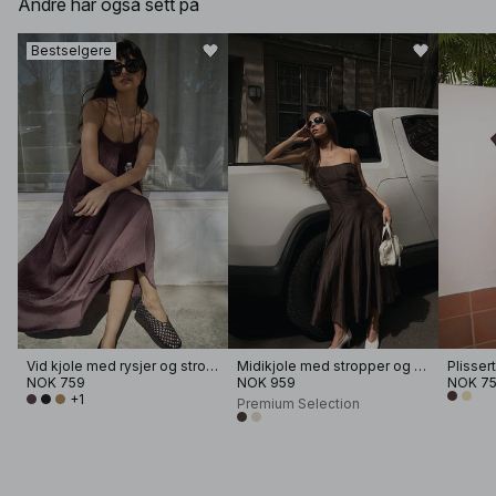
Andre har også sett på
Bestselgere
Vid kjole med rysjer og stropper
Midikjole med stropper og sømdetaljer
NOK 759
NOK 959
NOK 7
+1
Premium Selection