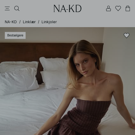
bukser
topper
kjoler
brune
hvite
NA-KD
/
Linklær
/
Linkjoler
Bestselgere