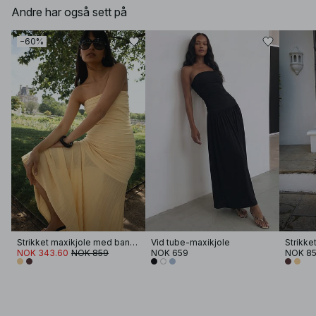
Andre har også sett på
−60%
Strikket maxikjole med bandeau
Vid tube-maxikjole
NOK 343.60
NOK 859
NOK 659
NOK 8