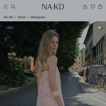
bukser
topper
kjoler
dyp brun
hvite
NA-KD
/
Kjoler
/
Maxikjoler
−60%