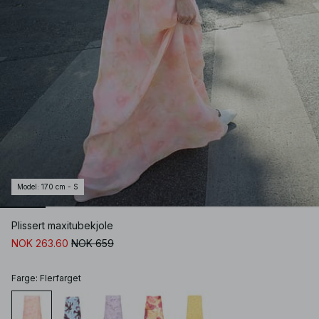
Model
:
170 cm - S
Plissert maxitubekjole
NOK 263.60
NOK 659
Farge
:
Flerfarget