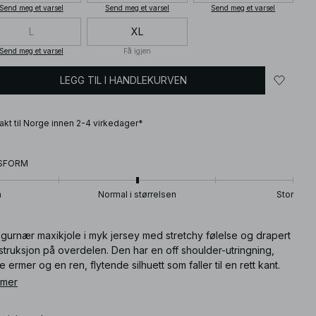
Send meg et varsel
Send meg et varsel
Send meg et varsel
L
XL
Send meg et varsel
Få igjen
LEGG TIL I HANDLEKURVEN
frakt til Norge innen 2-4 virkedager*
SFORM
n
Normal i størrelsen
Stor
igurnær maxikjole i myk jersey med stretchy følelse og drapert
truksjon på overdelen. Den har en off shoulder-utringning,
e ermer og en ren, flytende silhuett som faller til en rett kant.
malistisk og raffinert skaper den et moderne, feminint uttrykk
 mer
en uanstrengt finish.