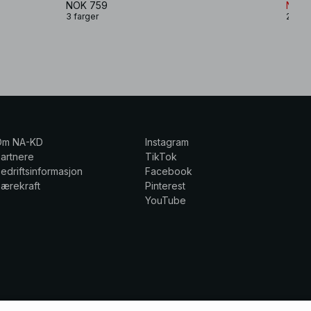
NOK 759
NOK 
3 farger
2 farg
Om NA-KD
Instagram
artnere
TikTok
edriftsinformasjon
Facebook
ærekraft
Pinterest
YouTube