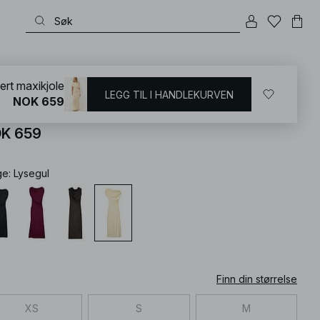
KD
/
Kjoler
/
Maxikjoler
ert maxikjole
LEGG TIL I HANDLEKURVEN
NOK 659
ft Line drapert maxikjole
K 659
ge
:
Lysegul
Finn din størrelse
XS
S
M