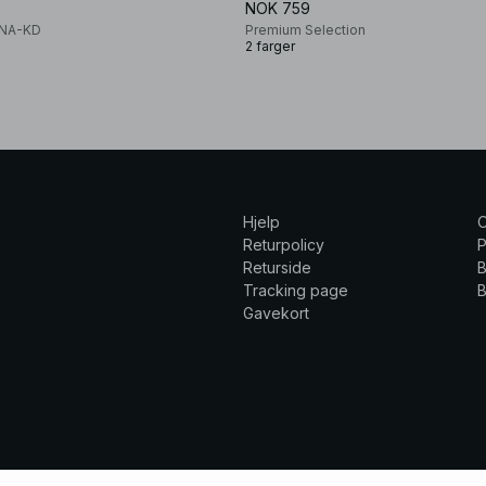
NOK 759
x NA-KD
Premium Selection
2 farger
Hjelp
Returpolicy
P
Returside
B
Tracking page
B
Gavekort