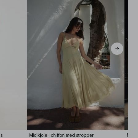
ss
Midikjole i chiffon med stropper
Minik