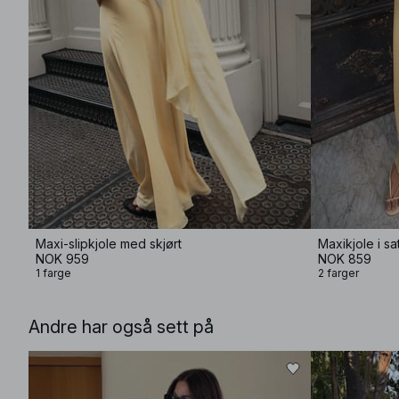
Maxi-slipkjole med skjørt
Maxikjole i s
NOK 959
NOK 859
1 farge
2 farger
Andre har også sett på