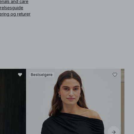
erials and care
What is the fit like? The fit is sleek and fitted through the
rrelsesguide
bodice, with a relaxed draped design that enhances comfort
ering og returer
while maintaining a polished look. For size reference, please
check the size guide.
How does the material feel? The soft jersey fabric offers a
gentle stretch, providing a comfortable fit that feels breathable
against the skin.
Is it suitable for casual outings? Yes, its clean lines and versatile
silhouette make it an excellent choice for both casual and semi-
formal events.
How should I style it? To achieve a chic look, consider pairing it
with minimalist accessories and strappy sandals, allowing the
dress's elegance to shine.
How should I care for it? We recommend checking the care
label. Generally, gentle washing and avoiding high heat will help
Bestselgere
keep the fabric in great condition.
ikkelnummer
:
1100-010033-8471