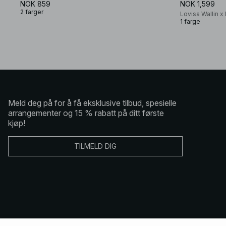
NOK 859
NOK 1,599
2 farger
Lovisa Wallin 
1 farge
Meld deg på for å få eksklusive tilbud, spesielle
arrangementer og 15 % rabatt på ditt første
kjøp!
TILMELD DIG