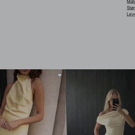
Mat
Stø
Lev
Art