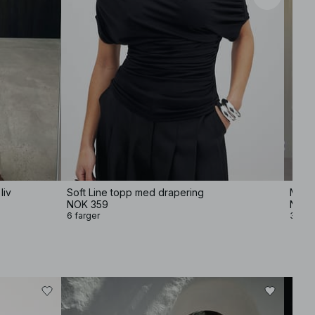
liv
Soft Line topp med drapering
Minik
NOK 359
NOK 
6 farger
3 farg
−50