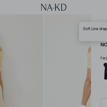
NA-
Soft Line drap
So
NO
Far