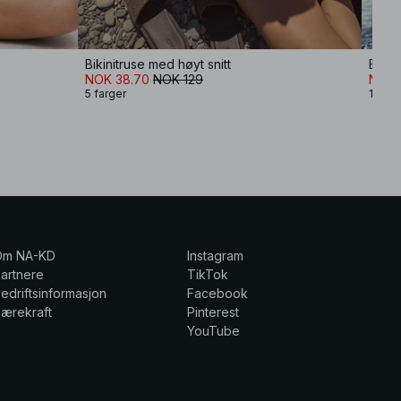
Bikinitruse med høyt snitt
Bikin
NOK 38.70
NOK 129
NOK 
5 farger
1 farg
Om NA-KD
Instagram
artnere
TikTok
edriftsinformasjon
Facebook
ærekraft
Pinterest
YouTube