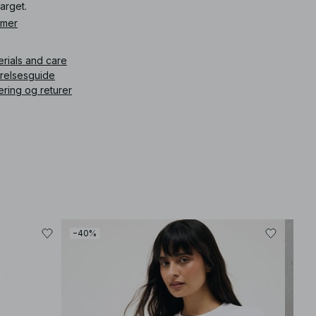
farget.
 mer
ikkelnummer
:
1855-000008-0259
erials and care
rrelsesguide
ering og returer
−40%
Best