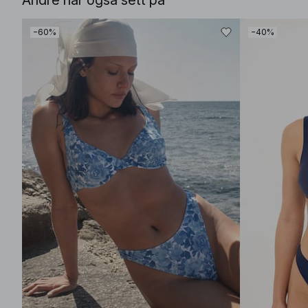
Andre har også sett på
−60%
−40%