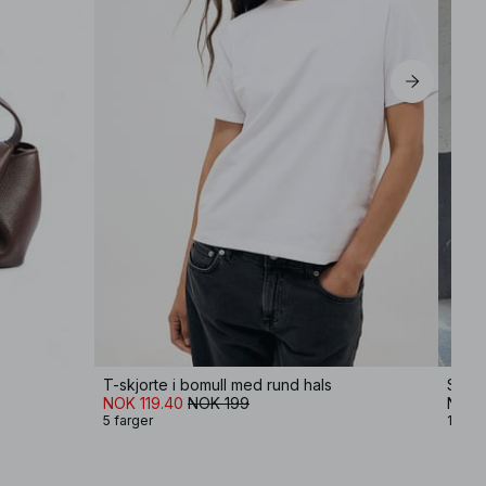
T-skjorte i bomull med rund hals
Strik
NOK 119.40
NOK 199
NOK 
5 farger
12 far