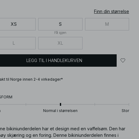
Finn din størrelse
XS
S
M
Få igjen
L
XL
LEGG TIL I HANDLEKURVEN
frakt til Norge innen 2-4 virkedager*
SFORM
n
Normal i størrelsen
Stor
ne bikiniunderdelen har et design med en vaffelsøm. Den har
øy skjæring og en foring. Denne bikiniunderdelen finnes i