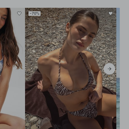
−70%
−60