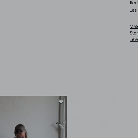
fler
Les
Art
Mat
Stø
Lev