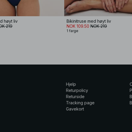
d høyt liv
Bikinitruse med høyt liv
OK 219
NOK 109.50
NOK 219
1 farge
Hjelp
Returpolicy
P
Returside
B
Tracking page
B
Gavekort