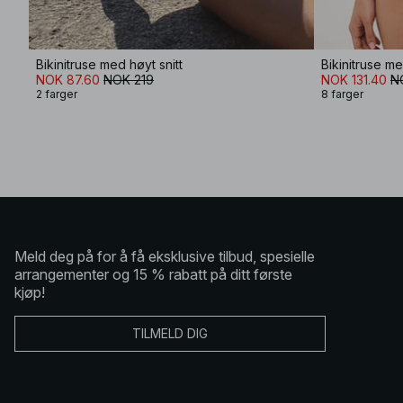
Bikinitruse med høyt snitt
Bikinitruse me
NOK 87.60
NOK 219
NOK 131.40
N
2 farger
8 farger
Meld deg på for å få eksklusive tilbud, spesielle
arrangementer og 15 % rabatt på ditt første
kjøp!
TILMELD DIG