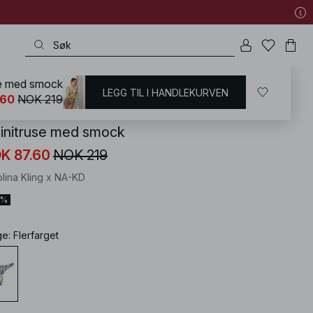
se med smock
LEGG TIL I HANDLEKURVEN
KD
/
Badetøy
/
Bikinier
/
Bikini underdeler
.60
NOK 219
kinitruse med smock
K 87.60
NOK 219
olina Kling x NA-KD
0%
ge
:
Flerfarget