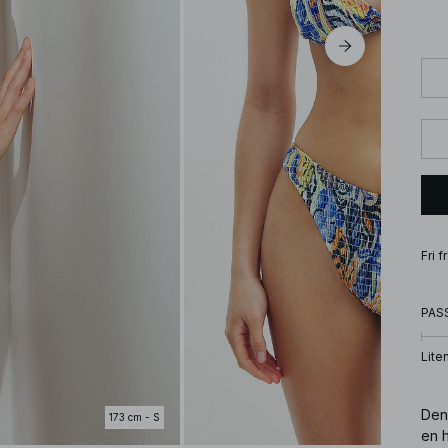
Fri 
PAS
Lite
Den
173 cm - S
en h