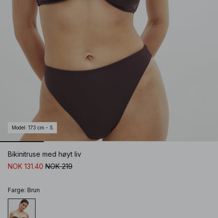
Model
:
173 cm - S
Bikinitruse med høyt liv
NOK 131.40
NOK 219
Farge
:
Brun