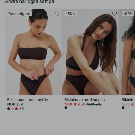
Andre har også sett på
Bestselgere
−50%
−80%
Bikinitruse med høyt liv
Bikinitruse med høyt liv
Bikinit
NOK 259
NOK 109.50
NOK 219
NOK 43
+3