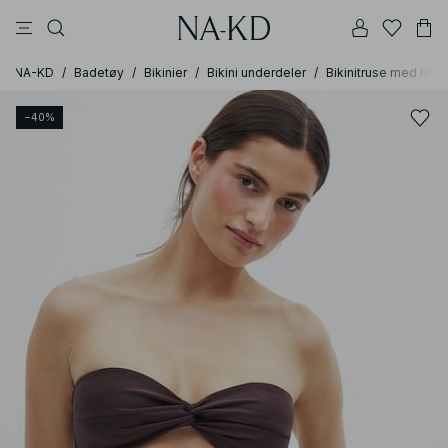
bukser
topper
kjoler
brune
svarte
NA-KD
/
Badetøy
/
Bikinier
/
Bikini underdeler
/
Bikinitruse med høyt 
−40%