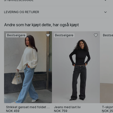
LEVERING OG RETURER
Andre som har kjøpt dette, har også kjøpt
Bestselgere
Bestselgere
Bestse
Strikket genset med foldet erme
Jeans med lavt liv
T-skjor
NOK 459
NOK 759
NOK 2