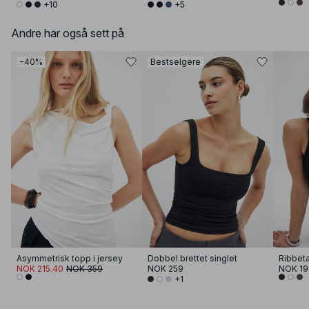
+10
+5
Andre har også sett på
−40%
Bestselgere
Asymmetrisk topp i jersey
Dobbel brettet singlet
Ribbet
NOK 215.40
NOK 359
NOK 259
NOK 19
+1