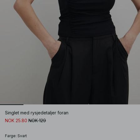
Singlet med rysjedetaljer foran
NOK 25.80
NOK 129
Farge
:
Svart