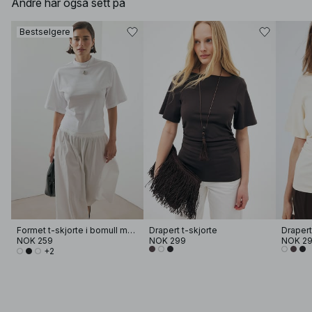
Andre har også sett på
Bestselgere
Formet t-skjorte i bomull med traktformet hals
Drapert t-skjorte
Drapert
NOK 259
NOK 299
NOK 2
+2