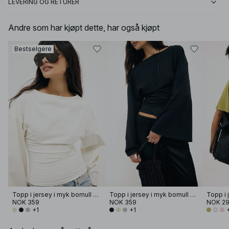
LEVERING OG RETURER
Andre som har kjøpt dette, har også kjøpt
Bestselgere
Topp i jersey i myk bomull med vide ermer
Topp i jersey i myk bomull med vide ermer
NOK 359
NOK 359
NOK 2
+1
+1