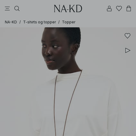
bukser
topper
kjoler
brune
svarte
NA-KD
/
T-shirts og topper
/
Topper