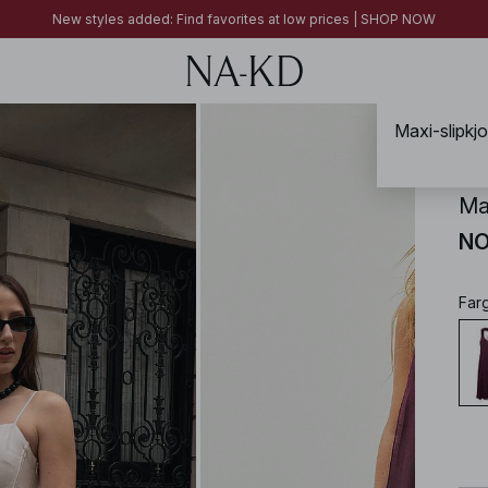
FINAL SALE | SHOP NOW
New styles added: Find favorites at low prices | SHOP NOW
FINAL SALE | SHOP NOW
Maxi-slipkjo
NA-
Ma
NO
Far