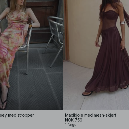
ersey med stropper
Maxikjole med mesh-skjerf
NOK 759
1 farge