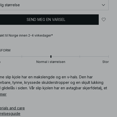
lg størrelse
SEND MEG EN VARSEL
frakt til Norge innen 2-4 virkedager*
SFORM
n
Normal i størrelsen
Stor
ne slip kjole har en makslengde og en v-hals. Den har
erbare, tynne, kryssede skulderstropper og en skjult lukking
glidelås i siden. Vår slip kjolen har en avtagbar skjerfdetalj, et
idefôr og et bølget skjørt.
 mer
How should I care for it? We recommend checking the care
erials and care
label. Typically, gentle washing and avoiding high heat will help
rrelsesguide
preserve the fabric's quality.