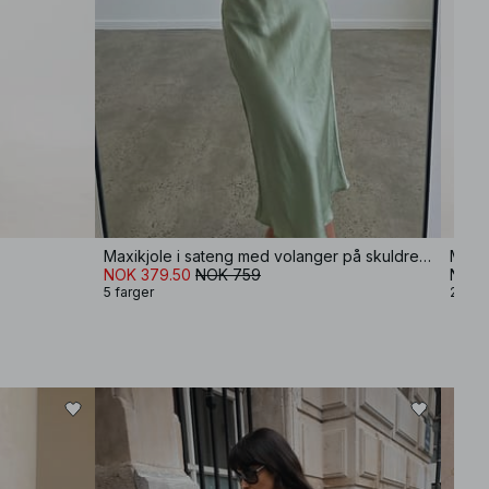
Maxikjole i sateng med volanger på skuldrene
NOK 379.50
NOK 759
NOK 
5 farger
2 farg
−60