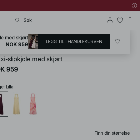
le med skjørt
LEGG TIL I HANDLEKURVEN
KD
/
Kjoler
/
Slip-kjole
NOK 959
xi-slipkjole med skjørt
K 959
ge
:
Lilla
Finn din størrelse