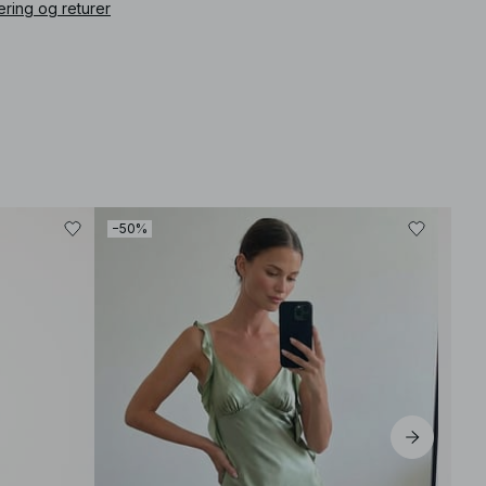
What is the fit like? The fit is slightly flowy, allowing for
ering og returer
comfortable movement while still maintaining a polished
silhouette.
How does the material feel? The fabric is lightweight with a
smooth texture, complemented by a soft inner lining for added
comfort.
Is it suitable for a summer wedding? Yes, the maxi length and
airy design make it an excellent choice for summer events,
bringing elegance without sacrificing comfort.
How should I style it? Consider accessorizing with statement
jewelry and strappy sandals to elevate the look for special
occasions, or layer with a tailored jacket for a more casual
outing.
−50%
ikkelnummer
:
1100-013328-0270