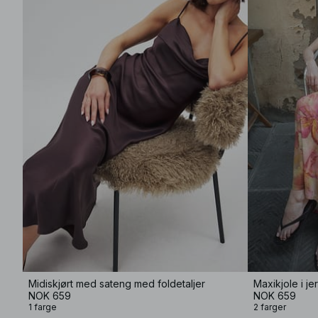
Midiskjørt med sateng med foldetaljer
Maxikjole i j
NOK 659
NOK 659
1 farge
2 farger