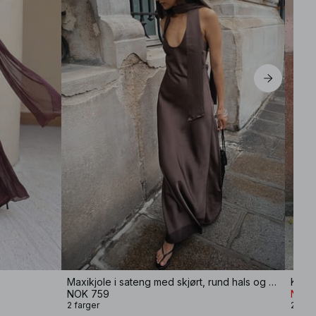
Maxikjole i sateng med skjørt, rund hals og skaut
Kjole
NOK 759
NOK 
2 farger
2 farg