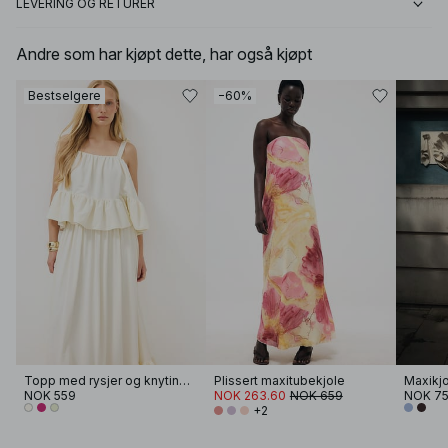
LEVERING OG RETURER
Andre som har kjøpt dette, har også kjøpt
Bestselgere
−60%
Topp med rysjer og knyting i skulderen
Plissert maxitubekjole
Maxikj
NOK 559
NOK 263.60
NOK 659
NOK 7
+2