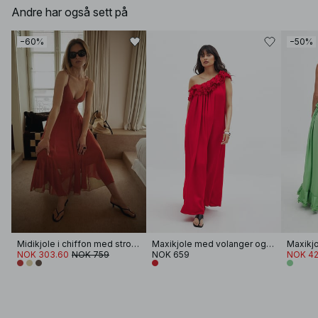
Andre har også sett på
−60%
−50%
Midikjole i chiffon med stropper
Maxikjole med volanger og én skulder
NOK 303.60
NOK 759
NOK 659
NOK 42