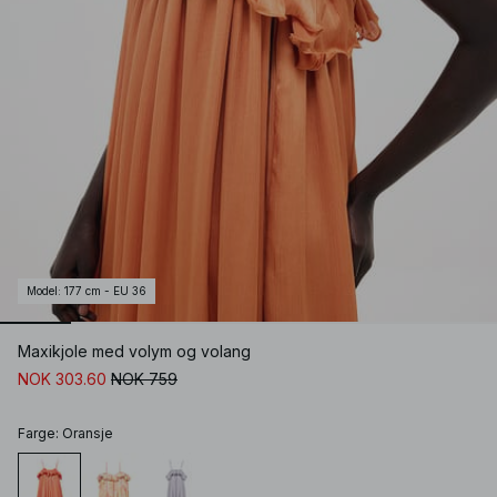
Model
:
177 cm - EU 36
Maxikjole med volym og volang
NOK 303.60
NOK 759
Farge
:
Oransje