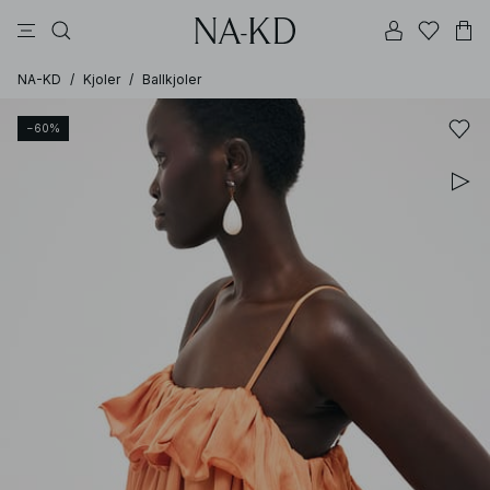
bukser
topper
kjoler
brune
svarte
NA-KD
/
Kjoler
/
Ballkjoler
−60%