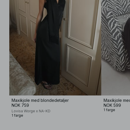
Maxikjole med blondedetaljer
Maxikjole med
NOK 759
NOK 599
1 farge
Lovisa Worge x NA-KD
1 farge