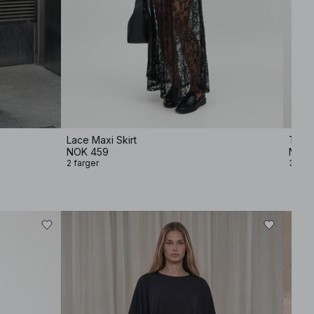
Lace Maxi Skirt
Topp 
NOK 459
NOK 
2 farger
3 farg
−60