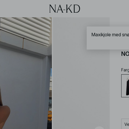
NA-
Maxikjole med snø
Ma
NO
Far
Ve