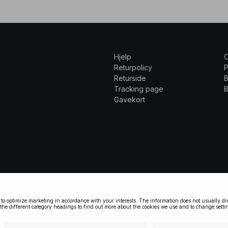
Hjelp
Returpolicy
P
Returside
B
Tracking page
B
Gavekort