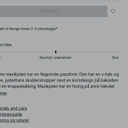
UTSOLGT
frakt til Norge innen 2-4 virkedager*
SFORM
n
Normal i størrelsen
Stor
ne maxikjolen har en flagrende passform. Den har en v-hals og
ne, justerbare skulderstropper med en korsdesign på baksiden
 en knappelukking. Maxikjolen har en foring på øvre halvdel
n skjult lukking med glidelås i siden. Denne maxikjolen finnes i
 mer
t.
erials and care
ikkelnummer
:
1720-000237-0885
rrelsesguide
ering og returer