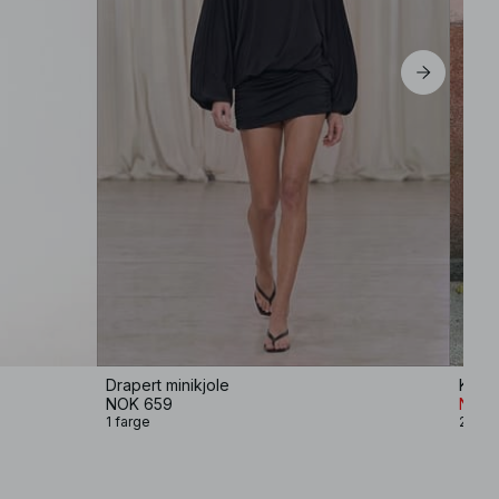
Drapert minikjole
Kjole
NOK 659
NOK 
1 farge
2 farg