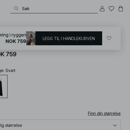
KD
/
Kjoler
/
Selskapskjoler
ring i ryggen
LEGG TIL I HANDLEKURVEN
NOK 759
xikjole med snøring i ryggen
K 759
ge
:
Svart
Finn din størrelse
lg størrelse