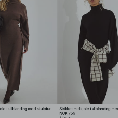
Strikket midikjole i ullblanding med skulpturell passform
NOK 759
2 farger