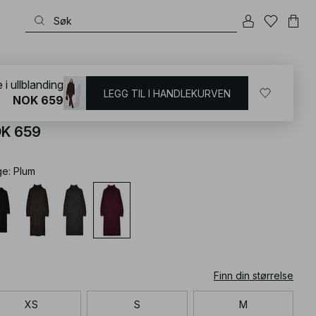
KD
/
Basics
/
Basic kjoler
e i ullblanding
LEGG TIL I HANDLEKURVEN
NOK 659
ikket midikjole i ullblanding
K 659
ge
:
Plum
Finn din størrelse
XS
S
M