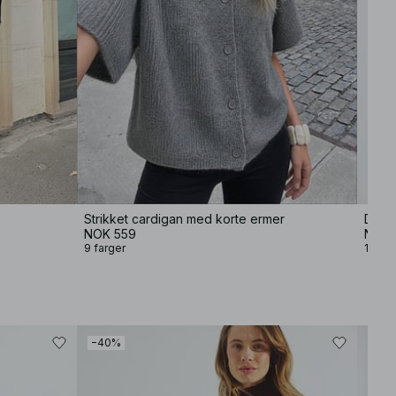
Strikket cardigan med korte ermer
Drape
NOK 559
NOK 
9 farger
10 far
−40%
−40