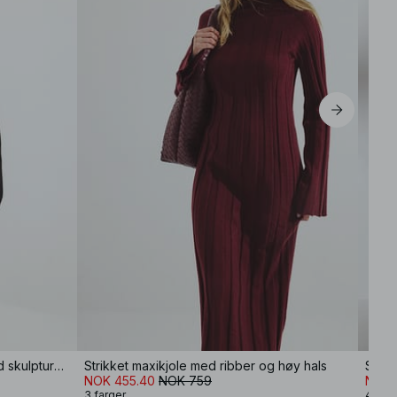
Strikket midikjole i ullblanding med skulpturell passform
Strikket maxikjole med ribber og høy hals
Strik
NOK 455.40
NOK 759
NOK 
3 farger
4 farg