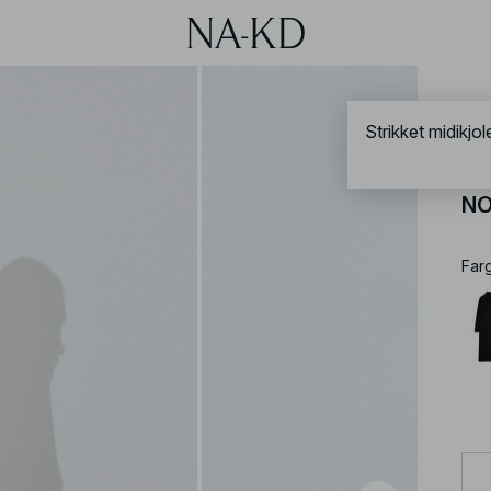
NA-
Strikket midikjol
Str
NO
Far