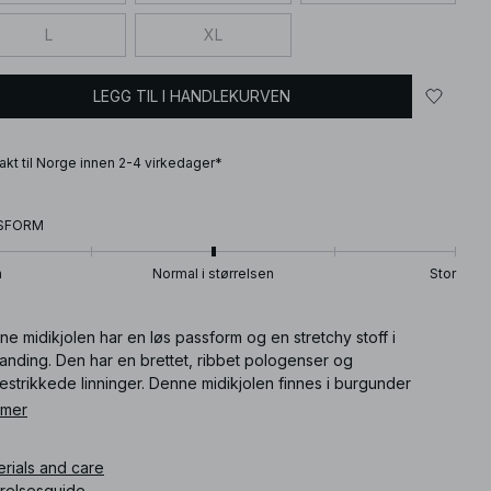
L
XL
LEGG TIL I HANDLEKURVEN
frakt til Norge innen 2-4 virkedager*
SFORM
n
Normal i størrelsen
Stor
e midikjolen har en løs passform og en stretchy stoff i
landing. Den har en brettet, ribbet pologenser og
estrikkede linninger. Denne midikjolen finnes i burgunder
et.
 mer
ikkelnummer
:
1100-012007-0270
erials and care
rrelsesguide