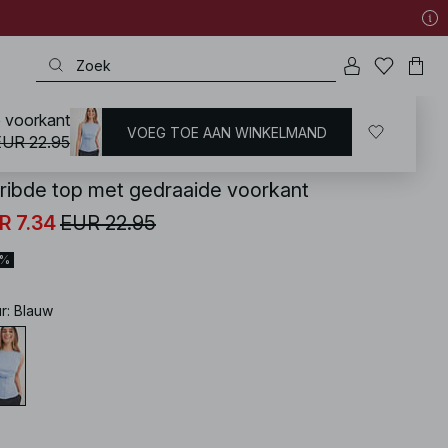
e voorkant
VOEG TOE AAN WINKELMAND
KD
/
Zomerkleding
/
Zomer tops
EUR 22.95
ribde top met gedraaide voorkant
R 7.34
EUR 22.95
8%
ur
:
Blauw