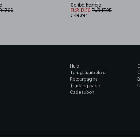
e
Geribd hemdje
 17.95
EUR 12.56
EUR 17.95
2 Kleuren
Hulp
Terugstuurbeleid
C
Retourpagina
B
Tracking page
Cadeaubon