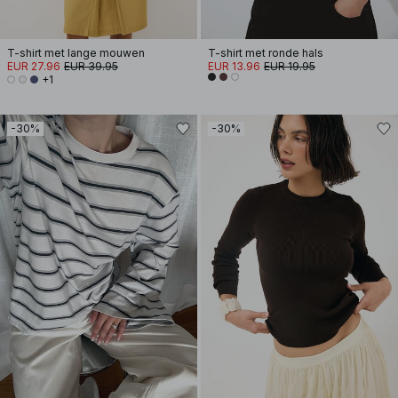
T-shirt met lange mouwen
T-shirt met ronde hals
EUR 27.96
EUR 39.95
EUR 13.96
EUR 19.95
+1
-30%
-30%