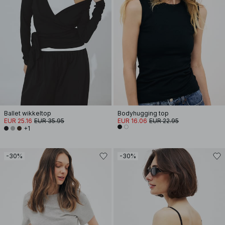
Ballet wikkeltop
Bodyhugging top
EUR 25.16
EUR 35.95
EUR 16.06
EUR 22.95
+1
-30%
-30%