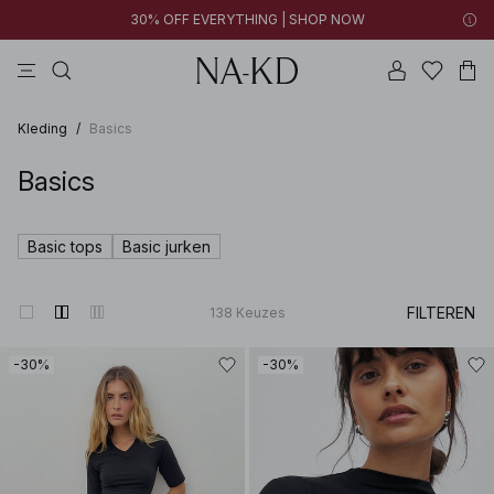
30% OFF EVERYTHING | SHOP NOW
jurken
broeken
tops
kleding
zwarte
Kleding
/
Basics
Basics
Basic tops
Basic jurken
FILTEREN
138
Keuzes
-30%
-30%