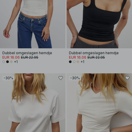
Dubbel omgeslagen hemdje
Dubbel omgeslagen hemdje
EUR 16.06
EUR 22.95
EUR 16.06
EUR 22.95
+1
+1
-30%
-30%