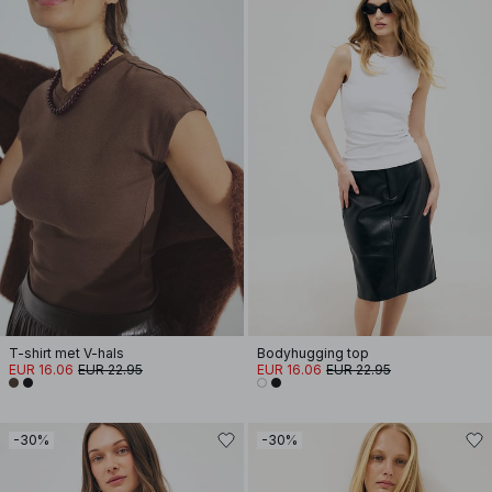
T-shirt met V-hals
Bodyhugging top
EUR 16.06
EUR 22.95
EUR 16.06
EUR 22.95
-30%
-30%