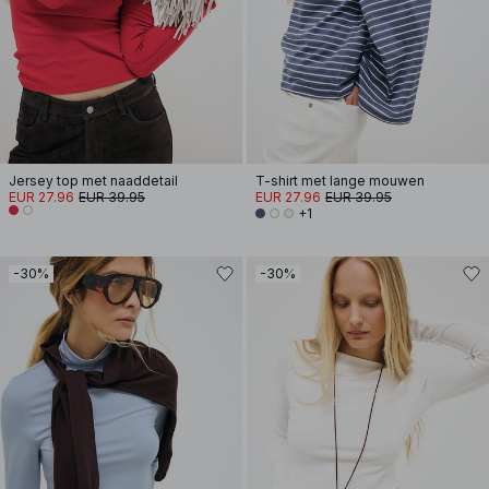
Jersey top met naaddetail
T-shirt met lange mouwen
EUR 27.96
EUR 39.95
EUR 27.96
EUR 39.95
+1
-30%
-30%