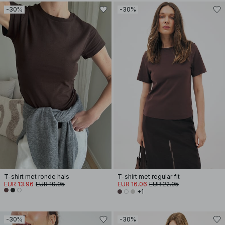
-30%
-30%
T-shirt met ronde hals
T-shirt met regular fit
EUR 13.96
EUR 19.95
EUR 16.06
EUR 22.95
+1
-30%
-30%