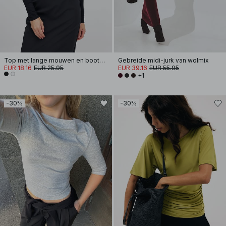
Top met lange mouwen en boothals
Gebreide midi-jurk van wolmix
EUR 18.16
EUR 25.95
EUR 39.16
EUR 55.95
+1
-30%
-30%