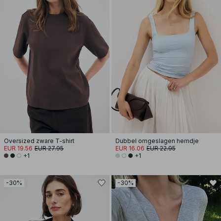
Oversized zware T-shirt
Dubbel omgeslagen hemdje
EUR 19.56
EUR 27.95
EUR 16.06
EUR 22.95
+1
+1
-30%
-30%