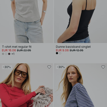
T-shirt met regular fit
Dunne basisband singlet
EUR 16.06
EUR 22.95
EUR 9.06
EUR 12.95
+1
-30%
-30%