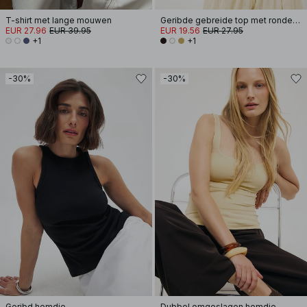
T-shirt met lange mouwen
Geribde gebreide top met ronde hals
EUR 27.96
EUR 39.95
EUR 19.56
EUR 27.95
+1
+1
-30%
-30%
Geribd hemdje
Dubbel omgeslagen hemdje