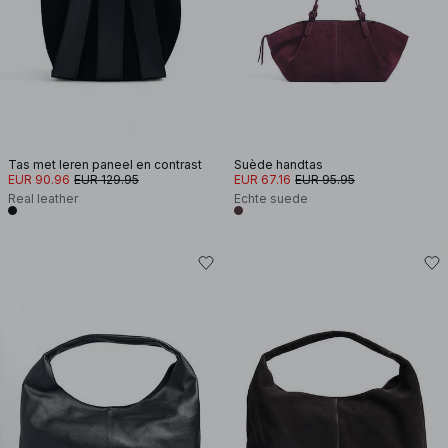
Tas met leren paneel en contrast
Suède handtas
EUR 90.96
EUR 129.95
EUR 67.16
EUR 95.95
Real leather
Echte suede