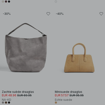
-30%
-40%
Zachte suède draagtas
Minisuede draagtas
EUR 48.96
EUR 69.95
EUR 57.57
EUR 95.95
NA-KD
Echte suede