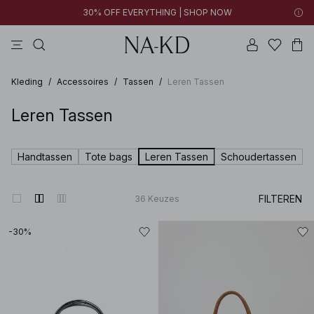
30% OFF EVERYTHING | SHOP NOW
jurken
broeken
tops
kleding
zwarte
Kleding
/
Accessoires
/
Tassen
/
Leren Tassen
Leren Tassen
Handtassen
Tote bags
Leren Tassen
Schoudertassen
FILTEREN
36
Keuzes
-30%