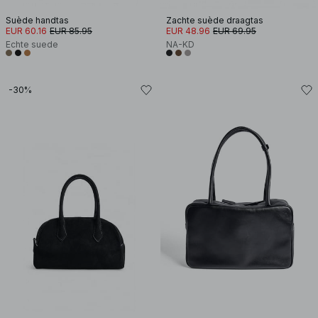
Suède handtas
Zachte suède draagtas
EUR 60.16
EUR 85.95
EUR 48.96
EUR 69.95
Echte suede
NA-KD
-30%