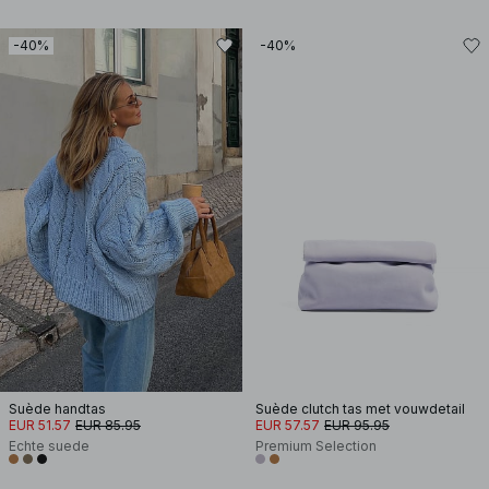
-40%
-40%
Suède handtas
Suède clutch tas met vouwdetail
EUR 51.57
EUR 85.95
EUR 57.57
EUR 95.95
Echte suede
Premium Selection