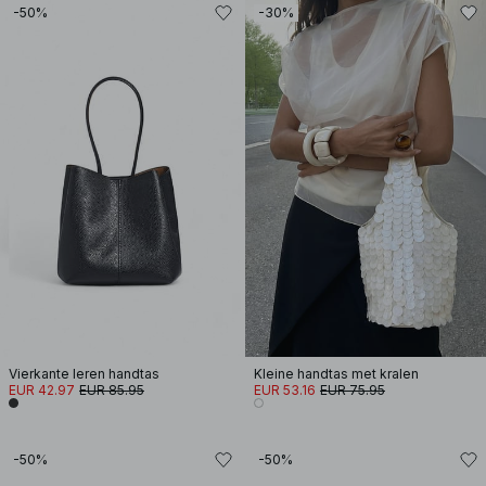
-50%
-30%
Vierkante leren handtas
Kleine handtas met kralen
EUR 42.97
EUR 85.95
EUR 53.16
EUR 75.95
-50%
-50%