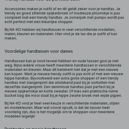
Accessoires maken je outfit af en dit geldt zeker voor je handtas. Je
trendy en goed zittende spijkerbroek of modieuze plooirokje is pas
compleet met een trendy handtas. Je zomerjurk met pumps wordt pas
echt perfect met een kleurrijke shopper.
Bij NA-KD hebben wij handtassen in veel verschillende modellen,
maten, kleuren en materialen. Hier vind je de tas die je outfit af kan
maken.
Voordelige handtassen voor dames
Handtassen kan je nooit teveel hebben en oude tassen gooi je niet
weg. Bijna iedere vrouw heeft meerdere handtassen in verschillende
materialen en kleuren. Maar dit betekent niet dat je niet een nieuwe
kan kopen. Want je nieuwe trendy outfit is pas echt af met een nieuwe
hippe handtas. Bijvoorbeeld een extra grote shopper of een trendy
handtas met slangenprint die uitstekend past bij je oorbellen met
dezelfde slangenprint. Een denimlook handtas past perfect bij je
nieuwe spijkerrokje en korte sweater. Of kies een praktische ruime
bucket bag die mooi staat bij je hippe zwarte broek met wijde pijpen.
Bij NA-KD vind je heel veel keuze in verschillende materialen, stijlen
en modekleuren. Maar wat vooral opvalt, is dat de tassen heel
voordelig zijn, dus is het mogelijk om te shoppen voor meerdere
modellen tegelijk!