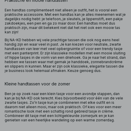
Praktische en mooie handtassen
Een handtas complimenteert niet alleen je outfit, het is vooral een
praktische accessoire. Met een handtas kan je alles meenemen wat je
dagelijks nodig hebt: je telefoon, je sleutels, je lippenstift, een pakje
zakdoekjes, een pen en ga zo maar door. Een handtas moet dus
praktisch zijn, maar dit betekent niet dat het niet ook een mooie tas
kan zijn!
Bij NA-KD hebben wij vele prachtige tassen die ook nog eens heel
handig zijn en waar veel in past. Je kan kiezen voor neutrale, zwarte
handtassen van leer met veel opbergruimte of voor een trendy tasje
met een panterprint. Er zijn klassieke modellen met een mooie sluiting
of hippe tasjes in de vorm van een driehoek. Ga je naar het strand, dan
hebben we tassen waar met gemak je handdoek, zonnebrandcrème
en slippers in kunnen. Maar er zijn ook klassieke, elegante tassen die
je business look helemaal afmaken. Keuze genoeg dus.
Kleine handtassen voor de zomer
Ben je op zoek naar een klein tasje voor een avondje stappen, dan
kan je bij NA-KD ook terecht. Kies bijvoorbeeld voor één van de vele
zwarte tasjes. Zo’n tasje kun je combineren met elke outfit en is
daarom niet alleen mooi, maar ook praktisch. Of kies voor een meer
romantische look met een schattig rond gebreid tasje in crème.
Combineer dit tasje met een lichtgekleurde zomerjurk en je kan
genieten van een heerlijke wandeling op een warme zomerdag.