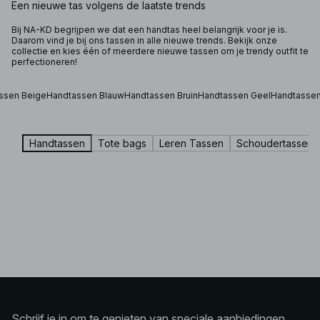
Een nieuwe tas volgens de laatste trends
Bij NA-KD begrijpen we dat een handtas heel belangrijk voor je is.
Daarom vind je bij ons tassen in alle nieuwe trends. Bekijk onze
collectie en kies één of meerdere nieuwe tassen om je trendy outfit te
perfectioneren!
ssen Beige
Handtassen Blauw
Handtassen Bruin
Handtassen Geel
Handtassen 
Handtassen
Tote bags
Leren Tassen
Schoudertassen
Schrijf je in om te genieten van speciale aanbiedingen,