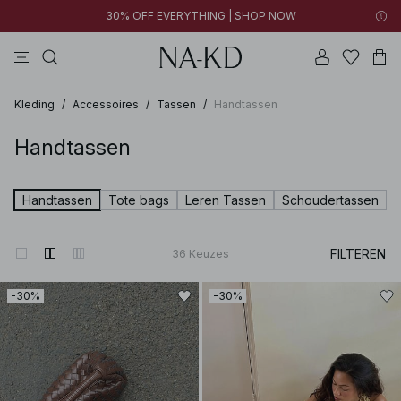
30% OFF EVERYTHING | SHOP NOW
jurken
lange mouwen tops
tops
broeken
bruine
Kleding
/
Accessoires
/
Tassen
/
Handtassen
Handtassen
Handtassen
Tote bags
Leren Tassen
Schoudertassen
FILTEREN
36
Keuzes
-30%
-30%