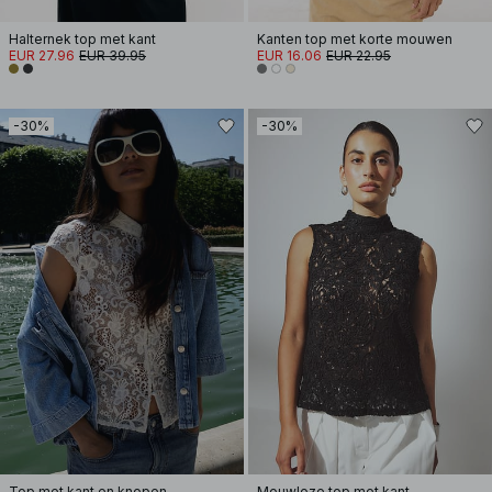
Halternek top met kant
Kanten top met korte mouwen
EUR 27.96
EUR 39.95
EUR 16.06
EUR 22.95
-30%
-30%
Top met kant en knopen
Mouwloze top met kant