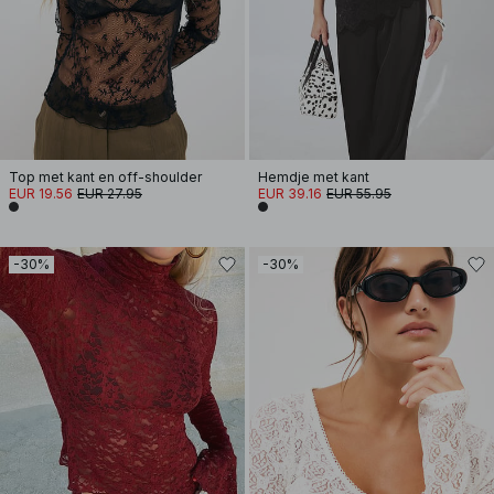
Top met kant en off-shoulder
Hemdje met kant
EUR 19.56
EUR 27.95
EUR 39.16
EUR 55.95
-30%
-30%