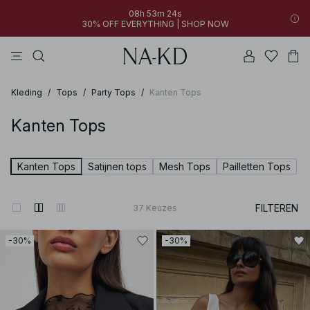
08h 53m 23s
30% OFF EVERYTHING | SHOP NOW
jurken
broeken
tops
bruine
zwarte
Kleding
/
Tops
/
Party Tops
/
Kanten Tops
Kanten Tops
Kanten Tops
Satijnen tops
Mesh Tops
Pailletten Tops
FILTEREN
37
Keuzes
-30%
-30%