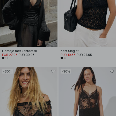
Hemdje met kantdetail
Kant Singlet
EUR 27.96
EUR 39.95
EUR 19.56
EUR 27.95
-30%
-30%