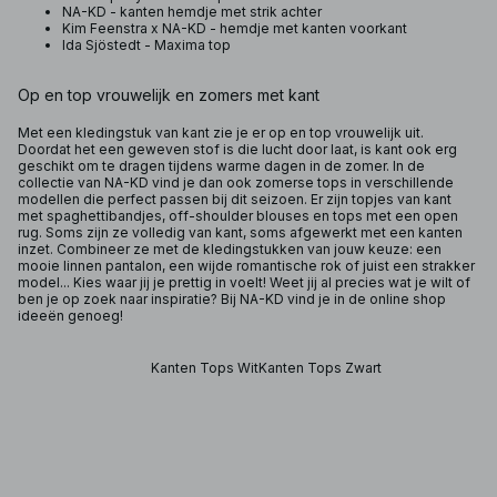
NA-KD - kanten hemdje met strik achter
Kim Feenstra x NA-KD - hemdje met kanten voorkant
Ida Sjöstedt - Maxima top
Op en top vrouwelijk en zomers met kant
Met een kledingstuk van kant zie je er op en top vrouwelijk uit.
Doordat het een geweven stof is die lucht door laat, is kant ook erg
geschikt om te dragen tijdens warme dagen in de zomer. In de
collectie van NA-KD vind je dan ook zomerse tops in verschillende
modellen die perfect passen bij dit seizoen. Er zijn topjes van kant
met spaghettibandjes, off-shoulder blouses en tops met een open
rug. Soms zijn ze volledig van kant, soms afgewerkt met een kanten
inzet. Combineer ze met de kledingstukken van jouw keuze: een
mooie linnen pantalon, een wijde romantische rok of juist een strakker
model... Kies waar jij je prettig in voelt! Weet jij al precies wat je wilt of
ben je op zoek naar inspiratie? Bij NA-KD vind je in de online shop
ideeën genoeg!
Kanten Tops Wit
Kanten Tops Zwart