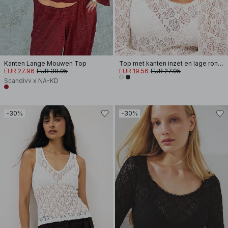
Kanten Lange Mouwen Top
Top met kanten inzet en lage ronde hals
EUR 27.96
EUR 39.95
EUR 19.56
EUR 27.95
Scandivv x NA-KD
-30%
-30%