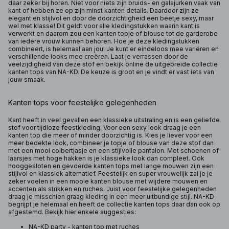
daar zeker bij horen. Niet voor niets zijn bruids- en galajurken vaak van
kant of hebben ze op zijn minst kanten details. Daardoor zijn ze
elegant en stijlvol en door de doorzichtigheid een beetje sexy, maar
wel met klasse! Dit geldt voor alle kledingstukken waarin kant is
verwerkt en daarom zou een kanten topje of blouse tot de garderobe
van iedere vrouw kunnen behoren. Hoe je deze kledingstukken
combineert, is helemaal aan jou! Je kunt er eindeloos mee variëren en
verschillende looks mee creëren. Laat je verrassen door de
veelzijdigheid van deze stof en bekijk online de uitgebreide collectie
kanten tops van NA-KD. De keuze is groot en je vindt er vast iets van
jouw smaak.
Kanten tops voor feestelijke gelegenheden
Kant heeft in veel gevallen een klassieke uitstraling en is een geliefde
stof voor tijdloze feestkleding. Voor een sexy look draag je een
kanten top die meer of minder doorzichtig is. Kies je liever voor een
meer bedekte look, combineer je topje of blouse van deze stof dan
met een mooi colbertjasje en een stijlvolle pantalon. Met schoenen of
laarsjes met hoge hakken is je klassieke look dan compleet. Ook
hooggesloten en gevoerde kanten tops met lange mouwen zijn een
stijlvol en klassiek alternatief. Feestelijk en super vrouwelijk zal je je
zeker voelen in een mooie kanten blouse met wijdere mouwen en
accenten als strikken en ruches. Juist voor feestelijke gelegenheden
draag je misschien graag kleding in een meer uitbundige stijl. NA-KD
begrijpt je helemaal en heeft de collectie kanten tops daar dan ook op
afgestemd. Bekijk hier enkele suggesties:
NA-KD party - kanten top met ruches