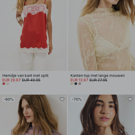
Hemdje van kant met split
Kanten top met lange mouwen
EUR 29.97
EUR 49.95
EUR 13.97
EUR 27.95
-60%
-70%