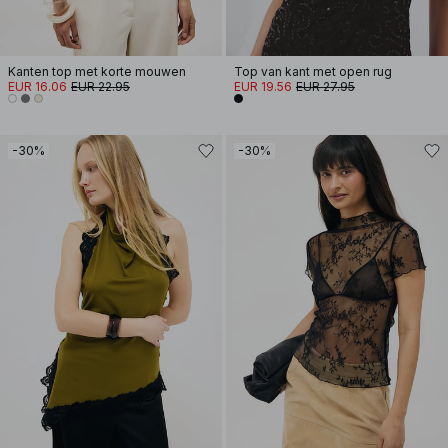
Kanten top met korte mouwen
Top van kant met open rug
EUR 16.06
EUR 22.95
EUR 19.56
EUR 27.95
-30%
-30%