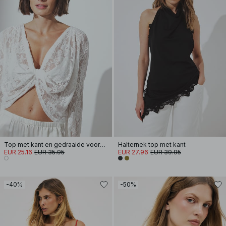
Top met kant en gedraaide voorkant
Halternek top met kant
EUR 25.16
EUR 35.95
EUR 27.96
EUR 39.95
-40%
-50%