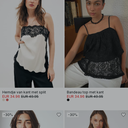
Hemdje van kant met split
Bandeau top met kant
EUR 34.96
EUR 49.95
EUR 34.96
EUR 49.95
-30%
-30%