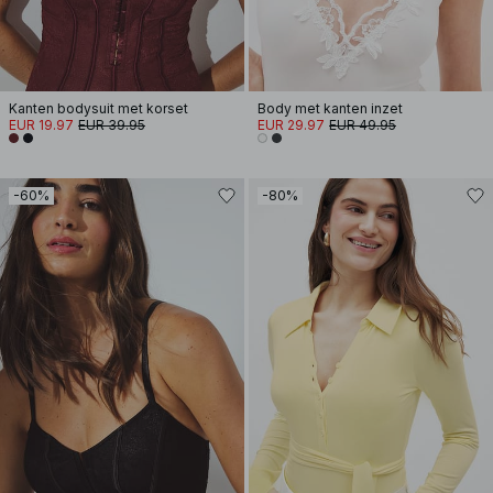
Kanten bodysuit met korset
Body met kanten inzet
EUR 19.97
EUR 39.95
EUR 29.97
EUR 49.95
-60%
-80%