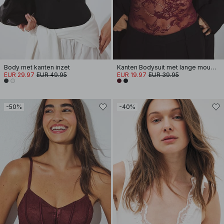
Body met kanten inzet
Kanten Bodysuit met lange mouwen
EUR 29.97
EUR 49.95
EUR 19.97
EUR 39.95
-50%
-40%