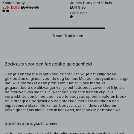
Kanten body
Jersey body met V-hals
EUR 15.98
EUR 39.95
EUR 9.95
Lage prijs
16 van 16 artikelen
Bodysuits voor een feestelijke gelegenheid
Heb je een feestje in het vooruitzicht? Dan wil je natuurlijk goed
gekleed en origineel voor de dag komen. Met een bodysuit met lange
mouw is dat zeker geen probleem. Het stijlvolle model is
gegarandeerd de blikvanger van je outfit doordat zowel het lijfje als
de mouwen van mesh zijn, waar een elegante kanten cup in is
verwerkt. Je combineert een zwarte bodysuit op een nepleren broek
of je draagt de bodysuit op een
broeken
met daar overheen een
bijpassende
blazer
. De kanten bodysuits zijn in diverse kleuren
verkrijgbaar. Dus niet alleen in het zwart, maar ook in gebroken wit.
Sportieve bodysuits dame
In de sportschool kan het behoorlijk warm zijn als je fanatiek aan het