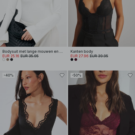
Bodysuit met lange mouwen en dubbele omslag
Kanten body
EUR 25.16
EUR 35.95
EUR 27.96
EUR 39.95
-40%
-50%