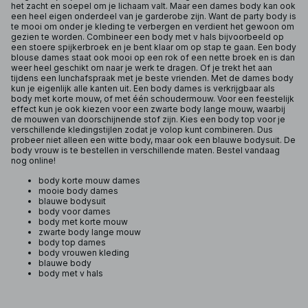
het zacht en soepel om je lichaam valt. Maar een dames body kan ook
een heel eigen onderdeel van je garderobe zijn. Want de party body is
te mooi om onder je kleding te verbergen en verdient het gewoon om
gezien te worden. Combineer een body met v hals bijvoorbeeld op
een stoere spijkerbroek en je bent klaar om op stap te gaan. Een body
blouse dames staat ook mooi op een rok of een nette broek en is dan
weer heel geschikt om naar je werk te dragen. Of je trekt het aan
tijdens een lunchafspraak met je beste vrienden. Met de dames body
kun je eigenlijk alle kanten uit. Een body dames is verkrijgbaar als
body met korte mouw, of met één schoudermouw. Voor een feestelijk
effect kun je ook kiezen voor een zwarte body lange mouw, waarbij
de mouwen van doorschijnende stof zijn. Kies een body top voor je
verschillende kledingstijlen zodat je volop kunt combineren. Dus
probeer niet alleen een witte body, maar ook een blauwe bodysuit. De
body vrouw is te bestellen in verschillende maten. Bestel vandaag
nog online!
body korte mouw dames
mooie body dames
blauwe bodysuit
body voor dames
body met korte mouw
zwarte body lange mouw
body top dames
body vrouwen kleding
blauwe body
body met v hals