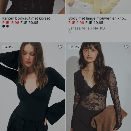
Kanten bodysuit met korset
Body met lange mouwen en knopen
EUR 15.98
EUR 39.95
EUR 9.99
EUR 49.95
Larissa Mills x NA-KD
-40%
-50%