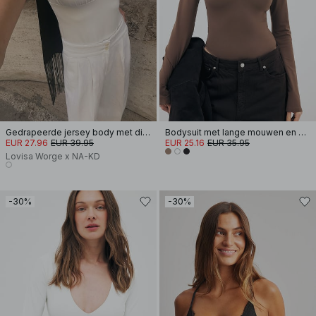
Gedrapeerde jersey body met diepe V-hals
Bodysuit met lange mouwen en dubbele omslag
EUR 27.96
EUR 39.95
EUR 25.16
EUR 35.95
Lovisa Worge x NA-KD
-30%
-30%