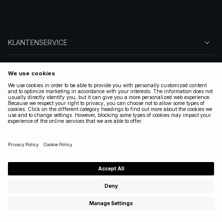
KLANTENSERVICE
OVER NA-KD
VOLG ONS
LEGAAL
NETHERLANDS
|
NEDERLANDS
Copyright 2025 Nakdcom One World AB