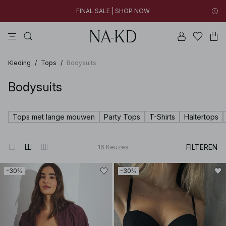
FINAL SALE | SHOP NOW
jurken
tops
broeken
kleding
bruine
30% OFF EVERYTHING | SHOP NOW
FINAL SALE | SHOP NOW
Kleding
/
Tops
/
Bodysuits
Bodysuits
Tops met lange mouwen
Party Tops
T-Shirts
Haltertops
FILTEREN
16
Keuzes
-30%
-30%