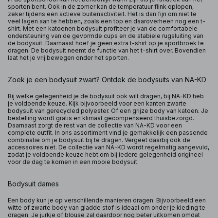
sporten bent. Ook in de zomer kan de temperatuur flink oplopen,
zeker tijdens een actieve buitenactiviteit. Het is dan fijn om niet te
veel lagen aan te hebben, zoals een top en daaroverheen nog een t-
shirt. Met een katoenen bodysuit profiteer je van de comfortabele
ondersteuning van de gevormde cups en de stabiele rugsluiting van
de bodysuit. Daarnaast hoef je geen extra
t-shirt
op je sportbroek te
dragen. De bodysuit neemt de functie van het t-shirt over. Bovendien
laat het je vrij bewegen onder het sporten.
Zoek je een bodysuit zwart? Ontdek de bodysuits van NA-KD
Bij welke gelegenheid je de bodysuit ook wilt dragen, bij NA-KD heb
je voldoende keuze. Kijk bijvoorbeeld voor een kanten zwarte
bodysuit van gerecycled polyester. Of een grijze body van katoen. Je
bestelling wordt gratis en klimaat gecompenseerd thuisbezorgd.
Daarnaast zorgt de rest van de collectie van NA-KD voor een
complete outfit. In ons assortiment vind je gemakkelijk een passende
combinatie om je bodysuit bij te dragen. Vergeet daarbij ook de
accessoires niet. De collectie van NA-KD wordt regelmatig aangevuld,
zodat je voldoende keuze hebt om bij iedere gelegenheid origineel
voor de dag te komen in een mooie bodysuit.
Bodysuit dames
Een body kun je op verschillende manieren dragen. Bijvoorbeeld een
witte of zwarte body van gladde stof is ideaal om onder je kleding te
dragen. Je jurkje of blouse zal daardoor nog beter uitkomen omdat