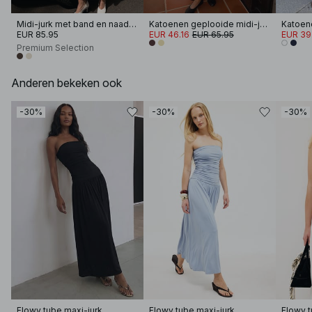
Midi-jurk met band en naaddetail
Katoenen geplooide midi-jurk met korte mouwen
Katoen
EUR 85.95
EUR 46.16
EUR 65.95
EUR 39
Premium Selection
Anderen bekeken ook
-30%
-30%
-30%
Flowy tube maxi-jurk
Flowy tube maxi-jurk
Flowy t