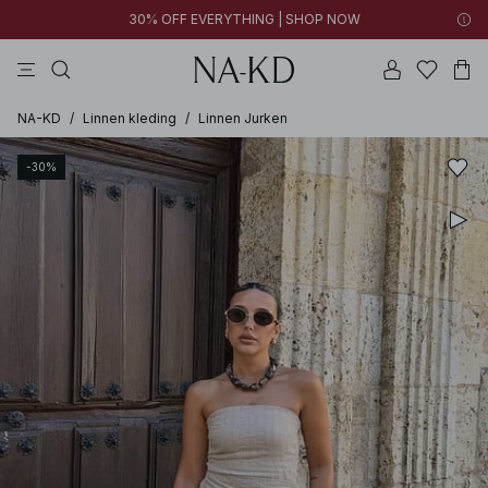
30% OFF EVERYTHING | SHOP NOW
jurken
broeken
tops
kleding
zwarte
NA-KD
/
Linnen kleding
/
Linnen Jurken
-30%