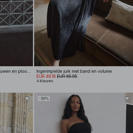
Katoenen mini-jurk met korte mouwen en plooien
Ingerimpelde jurk met band en volume
EUR 46.16
EUR 65.95
4 Kleuren
-30%