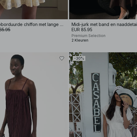
Mini-jurk van geborduurde chiffon met lange mouwen
Midi-jurk met band en naaddetai
65.95
EUR 85.95
Premium Selection
2 Kleuren
-30%