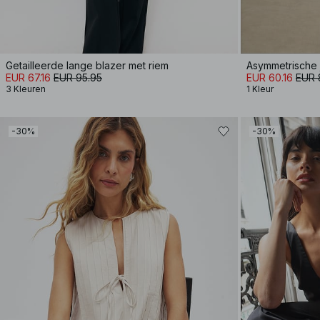
Getailleerde lange blazer met riem
Asymmetrische 
EUR 67.16
EUR 95.95
EUR 60.16
EUR 
3 Kleuren
1 Kleur
-30%
-30%