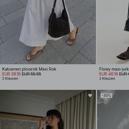
Katoenen plooirok Maxi Rok
Flowy maxi-jurk
EUR 39.16
EUR 55.95
EUR 46.16
EUR 
2 Kleuren
2 Kleuren
-30%