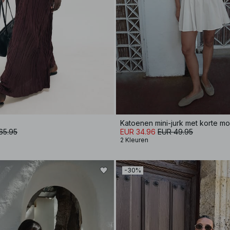
65.95
EUR 34.96
EUR 49.95
2 Kleuren
-30%