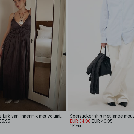
Halfhoge crinkle jurk van linnenmix met volumineuze band
Seersucker shirt met lange mo
65.95
EUR 34.96
EUR 49.95
1 Kleur