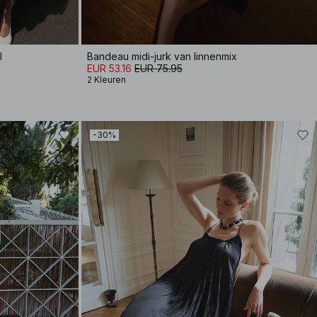
l
Bandeau midi-jurk van linnenmix
EUR 53.16
EUR 75.95
2 Kleuren
-30%