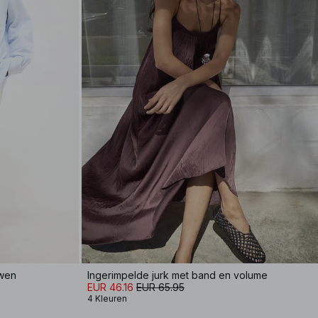
uwen
Ingerimpelde jurk met band en volume
EUR 46.16
EUR 65.95
4 Kleuren