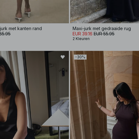
jurk met kanten rand
Maxi-jurk met gedraaide rug
85.95
EUR 39.16
EUR 55.95
2 Kleuren
-30%