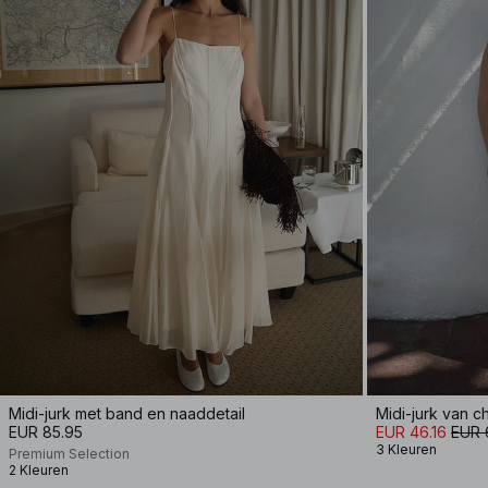
Midi-jurk met band en naaddetail
Midi-jurk van c
EUR 85.95
EUR 46.16
EUR 
3 Kleuren
Premium Selection
2 Kleuren