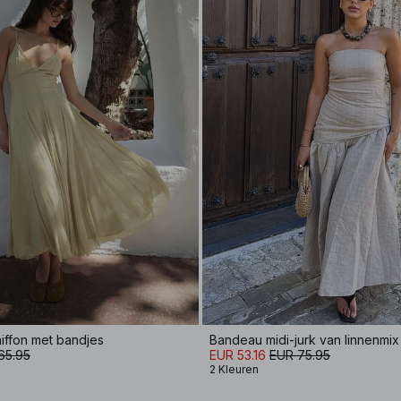
hiffon met bandjes
Bandeau midi-jurk van linnenmix
65.95
EUR 53.16
EUR 75.95
2 Kleuren