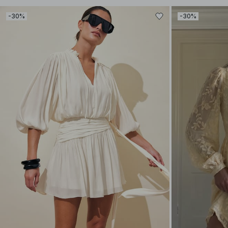
-30%
-30%