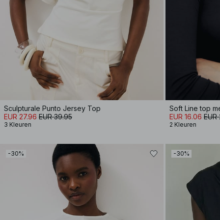
Sculpturale Punto Jersey Top
Soft Line top 
EUR 27.96
EUR 39.95
EUR 16.06
EUR 
3 Kleuren
2 Kleuren
-30%
-30%