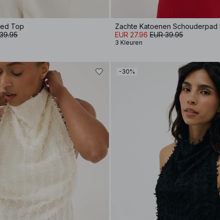
ped Top
39.95
EUR 27.96
EUR 39.95
3 Kleuren
-30%