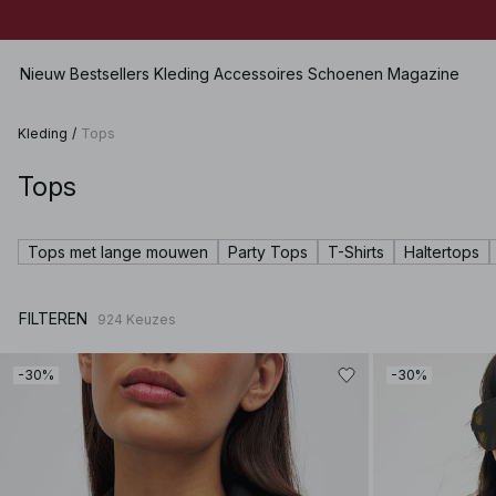
Nieuw
Bestsellers
Kleding
Accessoires
Schoenen
Magazine
Kleding
/
Tops
Tops
Alles bekijken
Alles bekijken
Alles bekijken
Shorts
Jurken
Tassen
Platte Schoenen
Zwemkleding
Tops met lange mouwen
Party Tops
T-Shirts
Haltertops
Tops
Sieraden
Hakken
Lingerie
Truien
Zonnebrillen
Leren schoenen
Sets
FILTEREN
924
Keuzes
Overhemden & Blouses
Riemen
Boots
Premium Selection
Jassen & Jacks
Sjaals
Binnenkort beschikbaar
-30%
-30%
Blazers
Hoeden & Petten
Speciale prijzen
Broeken
Haaraccessoires
Jeans
Handschoenen
Rokken