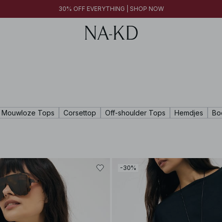
30% OFF EVERYTHING | SHOP NOW
Mouwloze Tops
Corsettop
Off-shoulder Tops
Hemdjes
Bo
-30%