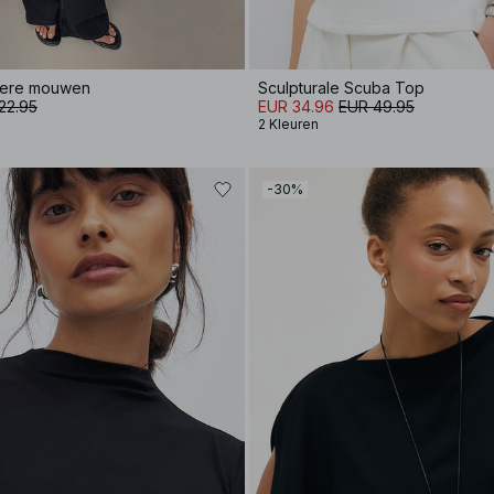
ngere mouwen
Sculpturale Scuba Top
22.95
EUR 34.96
EUR 49.95
2 Kleuren
-30%