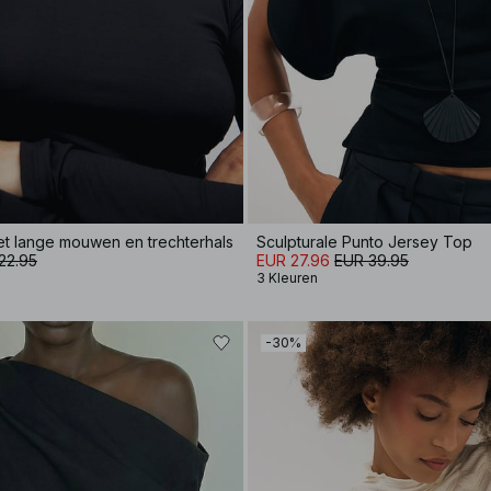
met lange mouwen en trechterhals
Sculpturale Punto Jersey Top
22.95
EUR 27.96
EUR 39.95
3 Kleuren
-30%