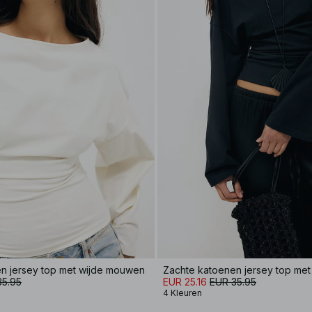
n jersey top met wijde mouwen
Zachte katoenen jersey top me
35.95
EUR 25.16
EUR 35.95
4 Kleuren