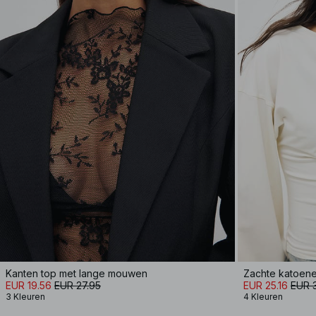
Kanten top met lange mouwen
Zachte katoene
EUR 19.56
EUR 27.95
EUR 25.16
EUR 
3 Kleuren
4 Kleuren