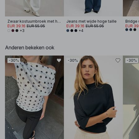
Zwaar kostuumbroek met hoge taille
Jeans met wijde hoge taille
EUR 39.16
EUR 55.95
EUR 39.16
EUR 55.95
EUR 39
+3
+4
Anderen bekeken ook
-30%
-30%
-30%