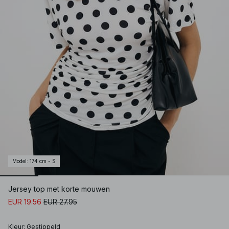
Model
:
174 cm - S
Jersey top met korte mouwen
EUR 19.56
EUR 27.95
Kleur
:
Gestippeld