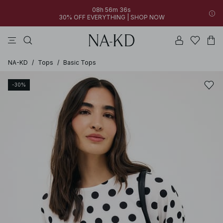
08h 56m 36s
30% OFF EVERYTHING | SHOP NOW
jurken
broeken
tops
bruine
zwarte
NA-KD
/
Tops
/
Basic Tops
-30%