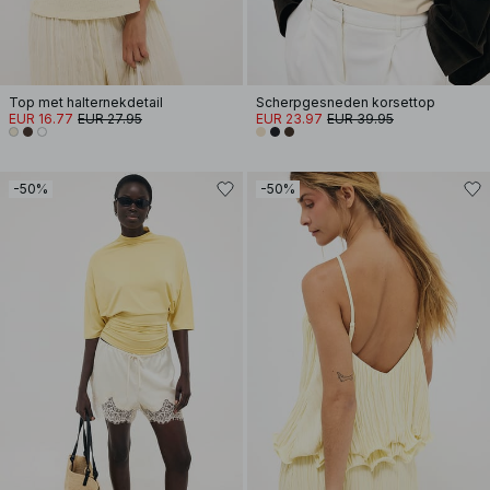
Top met halternekdetail
Scherpgesneden korsettop
EUR 16.77
EUR 27.95
EUR 23.97
EUR 39.95
-50%
-50%