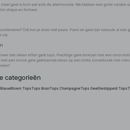
eel maar geel is toch wel echt de allermooiste. We hebben een grote variatie a
 tot chique en formeel
 combineren? Dat kun je doen met paars. Paars en geel zijn vanouds al een
e rok
en
meer dan alleen effen gele tops. Prachtige gele bloezen met een mooi motiefj
 met een mooie gele gebloemde bloes op een lichte zomerbroek met vriend
oelen?
e categorieën
 Blauw
Bloem Tops
Tops Bruin
Tops Champagne
Tops Geel
Gestippeld Tops
T