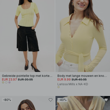
Gebreide pointelle top met korte mouwen
Body met lange mouwen en knopen
EUR 23.97
EUR 39.95
EUR 9.99
EUR 49.95
Larissa Mills x NA-KD
-80%
-40%