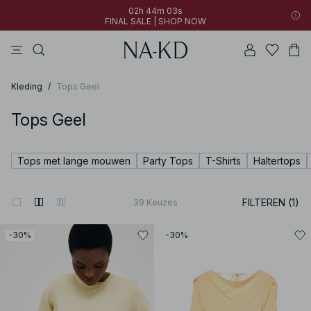
02h 44m 01s
FINAL SALE | SHOP NOW
jurken
tops
broeken
kleding
diepbruine
02h 44m 01s
30% OFF EVERYTHING | SHOP NOW
FINAL SALE | SHOP NOW
Kleding
/
Tops Geel
Tops Geel
Tops met lange mouwen
Party Tops
T-Shirts
Haltertops
FILTEREN (1)
39
Keuzes
-30%
-30%