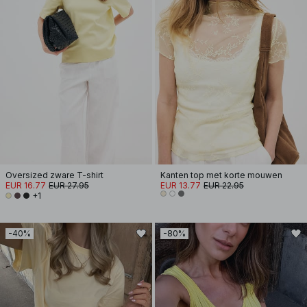
Oversized zware T-shirt
Kanten top met korte mouwen
EUR 16.77
EUR 27.95
EUR 13.77
EUR 22.95
+1
-40%
-80%