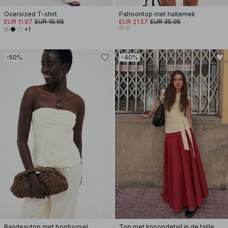
Oversized T-shirt
Patroontop met halternek
EUR 11.97
EUR 19.95
EUR 21.57
EUR 35.95
+1
-50%
-40%
Bandeautop met borduursel
Top met knoopdetail in de taille