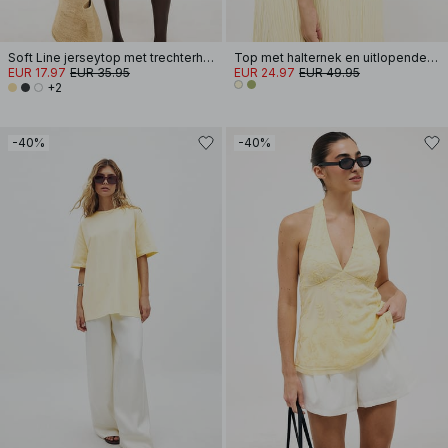
Soft Line jerseytop met trechterhals
Top met halternek en uitlopende zoom
EUR 17.97
EUR 35.95
EUR 24.97
EUR 49.95
+2
-40%
-40%