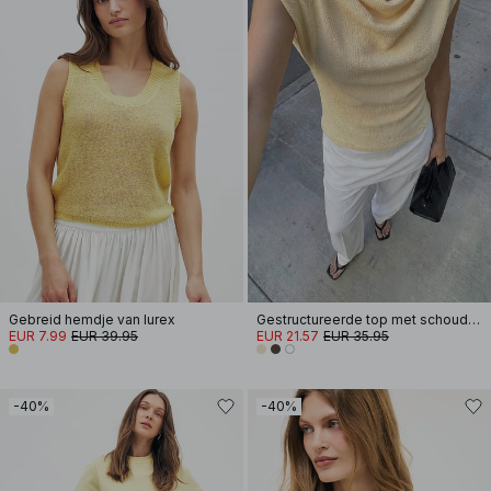
Gebreid hemdje van lurex
Gestructureerde top met schoudervullingen
EUR 7.99
EUR 39.95
EUR 21.57
EUR 35.95
-40%
-40%