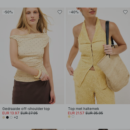
-50%
-40%
Gedraaide off-shoulder top
Top met halternek
EUR 13.97
EUR 27.95
EUR 21.57
EUR 35.95
+2