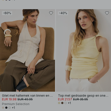
-60%
-40%
Gilet met halternek van linnen en lyocellmix
Top met gedraaide gesp en one-shoulder
EUR 19.98
EUR 49.95
EUR 21.57
EUR 35.95
+1
Premium Selection
+1