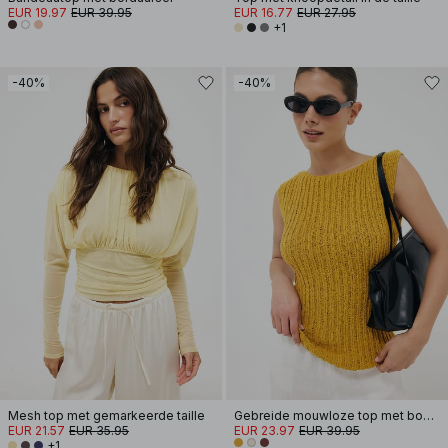
EUR 19.97
EUR 39.95
EUR 16.77
EUR 27.95
+1
-40%
-40%
Mesh top met gemarkeerde taille
Gebreide mouwloze top met boothals
EUR 21.57
EUR 35.95
EUR 23.97
EUR 39.95
+1