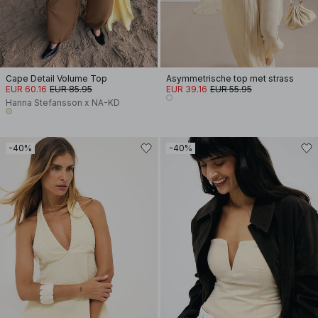
Cape Detail Volume Top
Asymmetrische top met strass
EUR 60.16
EUR 85.95
EUR 39.16
EUR 55.95
Hanna Stefansson x NA-KD
-40%
-40%