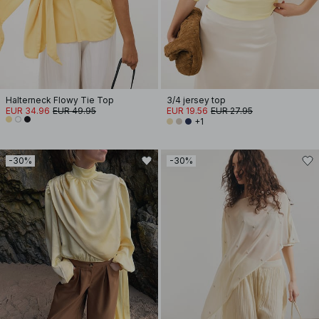
Halterneck Flowy Tie Top
3/4 jersey top
EUR 34.96
EUR 49.95
EUR 19.56
EUR 27.95
+1
-30%
-30%