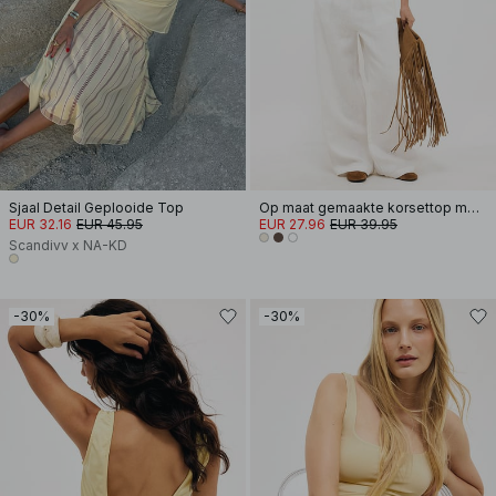
Sjaal Detail Geplooide Top
Op maat gemaakte korsettop met halternek
EUR 32.16
EUR 45.95
EUR 27.96
EUR 39.95
Scandivv x NA-KD
-30%
-30%