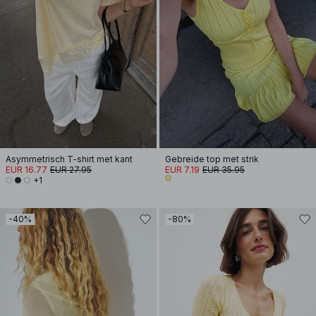
Asymmetrisch T-shirt met kant
Gebreide top met strik
EUR 16.77
EUR 27.95
EUR 7.19
EUR 35.95
+1
-40%
-80%