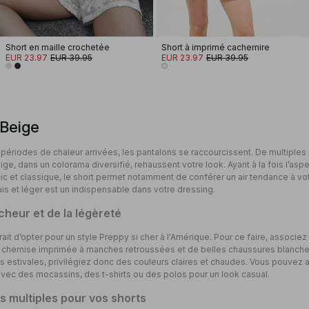
Short en maille crochetée
Short à imprimé cachemire
EUR 23.97
EUR 39.95
EUR 23.97
EUR 39.95
 Beige
 périodes de chaleur arrivées, les pantalons se raccourcissent. De multiple
ige, dans un colorama diversifié, rehaussent votre look. Ayant à la fois l’aspe
c et classique, le short permet notamment de conférer un air tendance à vot
is et léger est un indispensable dans votre dressing.
îcheur et de la légèreté
ait d’opter pour un style Preppy si cher à l'Amérique. Pour ce faire, associez
e chemise imprimée à manches retroussées et de belles chaussures blanches
 estivales, privilégiez donc des couleurs claires et chaudes. Vous pouvez a
avec des mocassins, des t-shirts ou des polos pour un look casual.
s multiples pour vos shorts