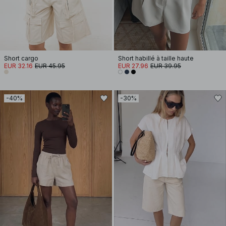
Short cargo
Short habillé à taille haute
EUR 32.16
EUR 45.95
EUR 27.96
EUR 39.95
-40%
-30%