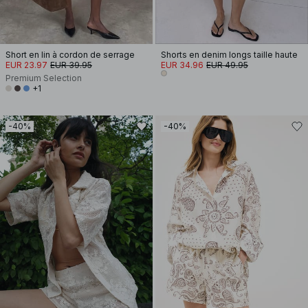
Short en lin à cordon de serrage
Shorts en denim longs taille haute
EUR 23.97
EUR 39.95
EUR 34.96
EUR 49.95
Premium Selection
+1
-40%
-40%