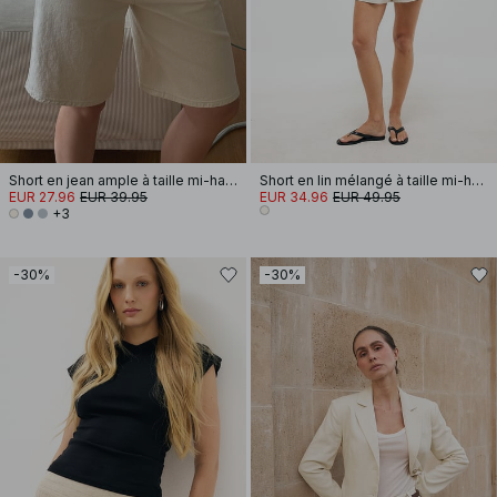
Short en jean ample à taille mi-haute
Short en lin mélangé à taille mi-haute
EUR 27.96
EUR 39.95
EUR 34.96
EUR 49.95
+3
-30%
-30%