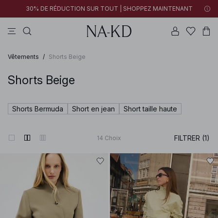
30% DE RÉDUCTION SUR TOUT | SHOPPEZ MAINTENANT
pantalons
tops
robes
blancs
marron
Vêtements
/
Shorts Beige
Shorts Beige
Shorts Bermuda
Short en jean
Short taille haute
FILTRER (1)
14
Choix