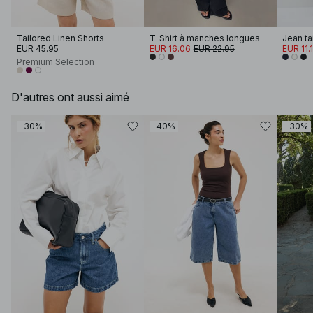
Tailored Linen Shorts
T-Shirt à manches longues
Jean tai
EUR 45.95
EUR 16.06
EUR 22.95
EUR 11.
Premium Selection
D'autres ont aussi aimé
-30%
-40%
-30%