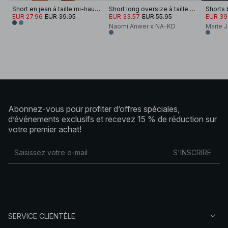
Short en jean à taille mi-haute
Short long oversize à taille mi-haute
Shorts 
EUR 27.96
EUR 39.95
EUR 33.57
EUR 55.95
EUR 39
Naomi Anwer x NA-KD
Marie 
Abonnez-vous pour profiter d’offres spéciales,
d’événements exclusifs et recevez 15 % de réduction sur
votre premier achat!
S'INSCRIRE
SERVICE CLIENTÈLE