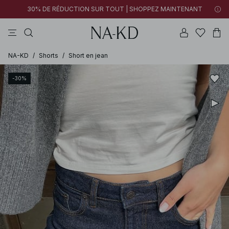
30% DE RÉDUCTION SUR TOUT | SHOPPEZ MAINTENANT
pantalons
tops
robes
noirs
marron
NA-KD
/
Shorts
/
Short en jean
-30%