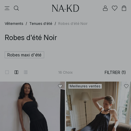
pantalons
tops
robes
noirs
marron
Vêtements
/
Tenues d'été
/
Robes d'été Noir
Robes d'été Noir
Robes maxi d'été
FILTRER (1)
16
Choix
Meilleures ventes