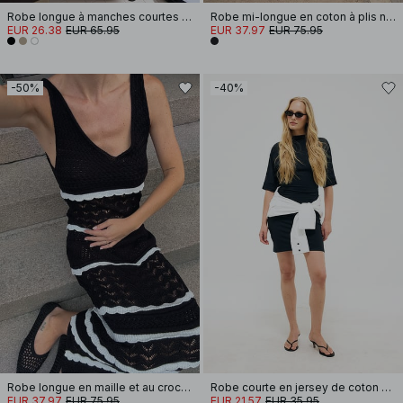
Robe longue à manches courtes froissées
Robe mi-longue en coton à plis nervés
EUR 26.38
EUR 65.95
EUR 37.97
EUR 75.95
-50%
-40%
Robe longue en maille et au crochet
Robe courte en jersey de coton doux
EUR 37.97
EUR 75.95
EUR 21.57
EUR 35.95