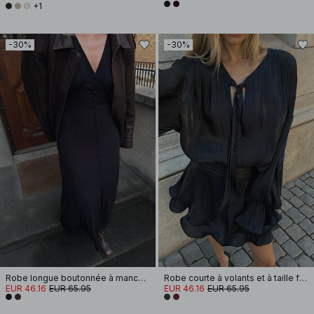
+1
-30%
-30%
Robe longue boutonnée à manches ballon
Robe courte à volants et à taille froncée
EUR 46.16
EUR 65.95
EUR 46.16
EUR 65.95