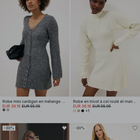
Robe mini cardigan en mélange de laine tricotée
Robe en tricot à col roulé et manches ballon
EUR 39.16
EUR 55.95
EUR 39.16
EUR 55.95
+1
-30%
-30%