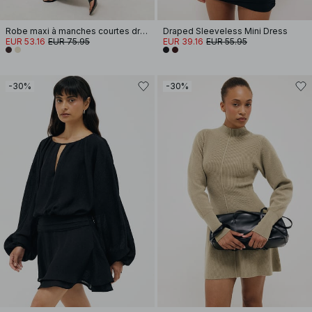
Robe maxi à manches courtes drapée
Draped Sleeveless Mini Dress
EUR 53.16
EUR 75.95
EUR 39.16
EUR 55.95
-30%
-30%