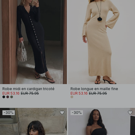
Robe midi en cardigan tricoté
Robe longue en maille fine
EUR 53.16
EUR 75.95
EUR 53.16
EUR 75.95
-30%
-30%