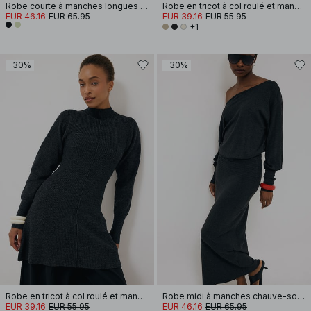
Robe courte à manches longues et découpe goutte d'eau
Robe en tricot à col roulé et manches ballon
EUR 46.16
EUR 65.95
EUR 39.16
EUR 55.95
+1
-30%
-30%
Robe en tricot à col roulé et manches ballon
Robe midi à manches chauve-souris avec détail de couture
EUR 39.16
EUR 55.95
EUR 46.16
EUR 65.95