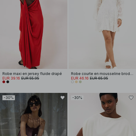
Robe maxi en jersey fluide drapé
Robe courte en mousseline brodée à manches longues
EUR 39.16
EUR 55.95
EUR 46.16
EUR 65.95
-30%
-30%