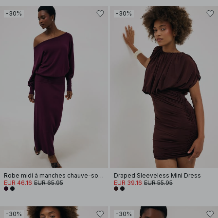
-30%
-30%
Robe midi à manches chauve-souris avec détail de couture
Draped Sleeveless Mini Dress
EUR 46.16
EUR 65.95
EUR 39.16
EUR 55.95
-30%
-30%