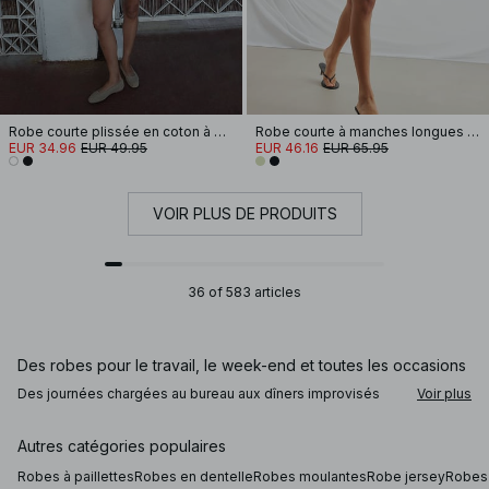
Robe courte plissée en coton à manches courtes
Robe courte à manches longues et découpe goutte d'eau
EUR 34.96
EUR 49.95
EUR 46.16
EUR 65.95
VOIR PLUS DE PRODUITS
36 of 583 articles
Des robes pour le travail, le week-end et toutes les occasions
Des journées chargées au bureau aux dîners improvisés
Voir plus
entre amis, nos robes vous accompagnent tout au long de la
journée. Pour le travail, une robe aux lignes épurées et à la
coupe légèrement structurée s’associe parfaitement à des
Autres catégories populaires
mocassins ou des mules. Ajoutez un blazer ajusté ou un
cardigan doux pour une silhouette élégante et
Robes à paillettes
Robes en dentelle
Robes moulantes
Robe jersey
Robes 