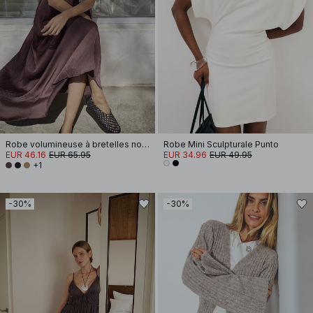
Robe volumineuse à bretelles nouées
Robe Mini Sculpturale Punto
EUR 46.16
EUR 65.95
EUR 34.96
EUR 49.95
+1
-30%
-30%