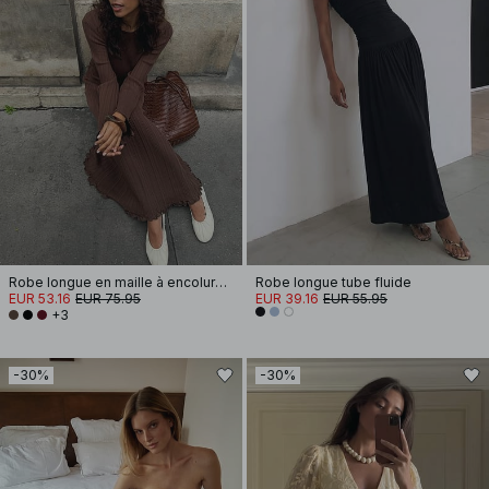
Robe longue en maille à encolure ronde et volants
Robe longue tube fluide
EUR 53.16
EUR 75.95
EUR 39.16
EUR 55.95
+3
-30%
-30%