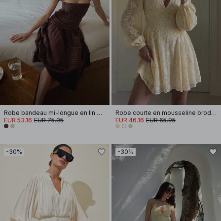
Robe bandeau mi-longue en lin mélangé
Robe courte en mousseline brodée à manches longues
EUR 53.16
EUR 75.95
EUR 46.16
EUR 65.95
-30%
-30%