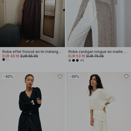
Robe effet froissé en lin mélangé à bretelles amples
Robe cardigan longue en maille de laine mélangée
EUR 46.16
EUR 65.95
EUR 53.16
EUR 75.95
+1
-30%
-30%