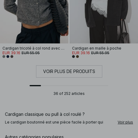
Cardigan tricoté à col rond avec boutons
Cardigan en maille à poche
EUR 39.16
EUR 55.95
EUR 39.16
EUR 55.95
VOIR PLUS DE PRODUITS
36 of 252 articles
Cardigan classique ou pull à col roulé ?
Le cardigan boutonné est une pièce facile à porter qui
Voir plus
complète naturellement de nombreuses tenues du
quotidien. Pour une touche originale, essayez de porter
votre cardigan ou votre pull col V dos devant afin de revisiter
Autres catégories populaires