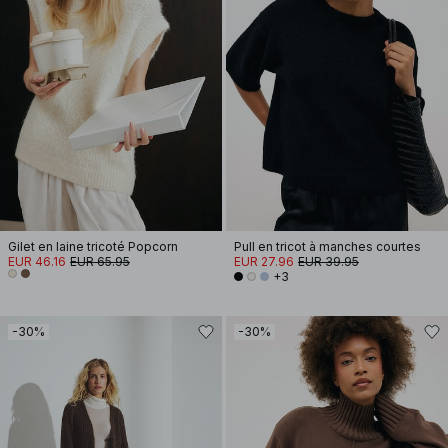
Gilet en laine tricoté Popcorn
Pull en tricot à manches courtes
EUR 46.16
EUR 65.95
EUR 27.96
EUR 39.95
+3
-30%
-30%