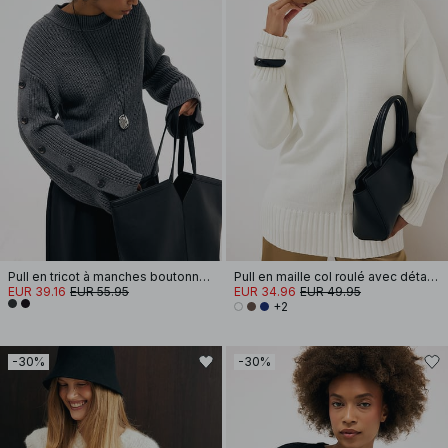
Pull en tricot à manches boutonnées
Pull en maille col roulé avec détails de couture
EUR 39.16
EUR 55.95
EUR 34.96
EUR 49.95
+2
-30%
-30%