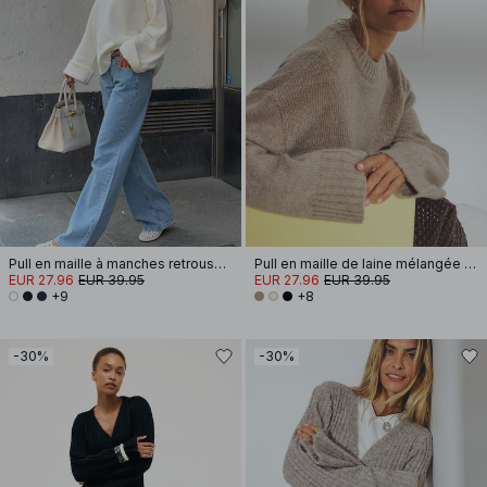
Pull en maille à manches retroussées
Pull en maille de laine mélangée à encolure ronde
EUR 27.96
EUR 39.95
EUR 27.96
EUR 39.95
+9
+8
-30%
-30%