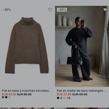
-30%
-30%
Pull en laine à manches tricotées avec fente
Pull en maille de laine mélangée à encolure ronde
EUR 60.16
EUR 85.95
EUR 27.96
EUR 39.95
+8