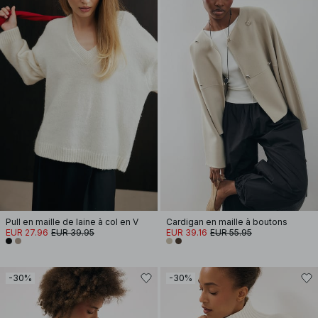
Pull en maille de laine à col en V
Cardigan en maille à boutons
EUR 27.96
EUR 39.95
EUR 39.16
EUR 55.95
-30%
-30%