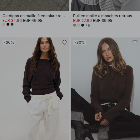
Cardigan en maille à encolure ronde
Pull en maille à manches retroussées
EUR 34.96
EUR 49.95
EUR 27.96
EUR 39.95
+9
-30%
-30%