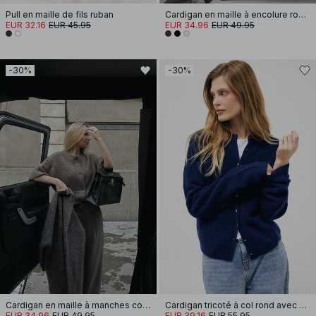
Pull en maille de fils ruban
Cardigan en maille à encolure ronde
EUR 32.16
EUR 45.95
EUR 34.96
EUR 49.95
-30%
-30%
Cardigan en maille à manches courtes
Cardigan tricoté à col rond avec boutons
EUR 34.96
EUR 49.95
EUR 39.16
EUR 55.95