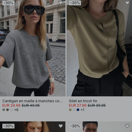
-30%
-30%
Cardigan en maille à manches courtes
Gilet en tricot fin
EUR 34.96
EUR 49.95
EUR 27.96
EUR 39.95
+6
+1
-30%
-30%