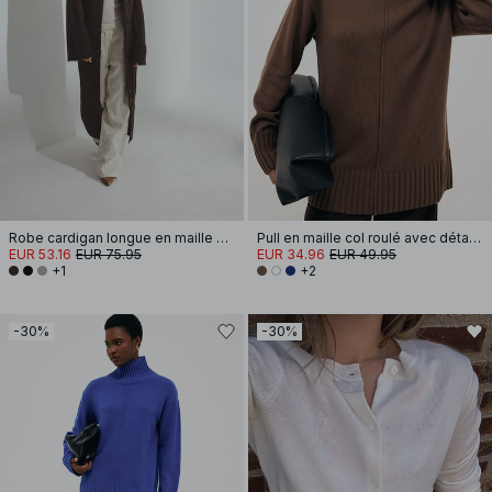
Robe cardigan longue en maille de laine mélangée
Pull en maille col roulé avec détails de couture
EUR 53.16
EUR 75.95
EUR 34.96
EUR 49.95
+1
+2
-30%
-30%