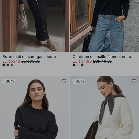
Robe midi en cardigan tricoté
Cardigan en maille à encolure ronde
EUR 53.16
EUR 75.95
EUR 34.96
EUR 49.95
-30%
-30%