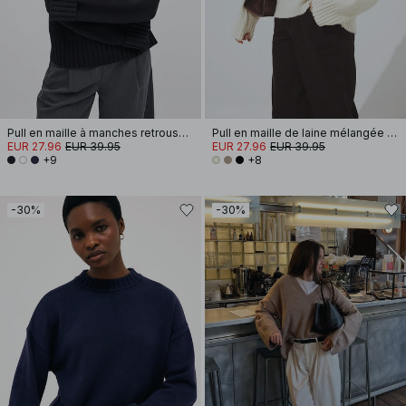
Pull en maille à manches retroussées
Pull en maille de laine mélangée à encolure ronde
EUR 27.96
EUR 39.95
EUR 27.96
EUR 39.95
+9
+8
-30%
-30%