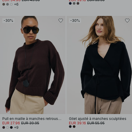
+6
-30%
-30%
Pull en maille à manches retroussées
Gilet ajusté à manches sculptées
EUR 27.96
EUR 39.95
EUR 39.16
EUR 55.95
+9