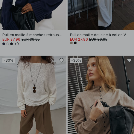
Pull en maille à manches retroussées
Pull en maille de laine à col en V
EUR 27.96
EUR 39.95
EUR 27.96
EUR 39.95
+9
-30%
-30%