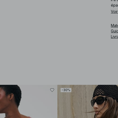
épa
Voir
Cod
Mat
Guid
Livr
-30%