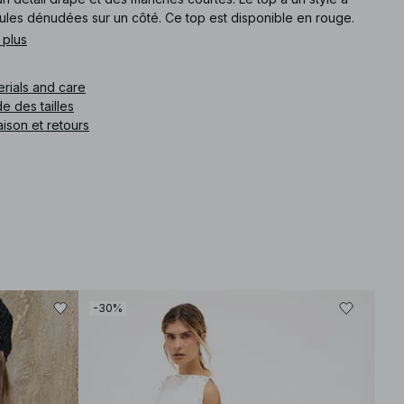
ules dénudées sur un côté. Ce top est disponible en rouge.
 plus
e article
:
1100-010371-0004
erials and care
e des tailles
aison et retours
-30%
-30