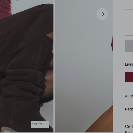
Livr
AJU
Petit
173 cm - S
Ce 
Il a