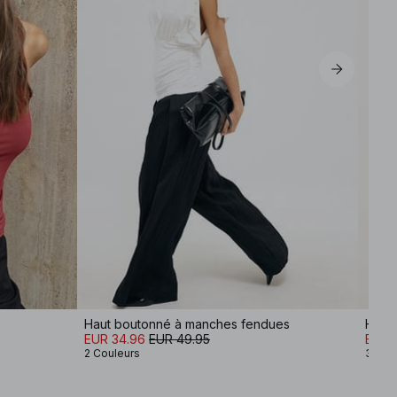
Haut boutonné à manches fendues
Haut 
EUR 34.96
EUR 49.95
EUR 
2 Couleurs
3 Cou