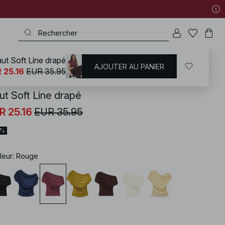
ut Soft Line drapé
AJOUTER AU PANIER
KD
/
T-shirts | Tops
 25.16
EUR 35.95
ut Soft Line drapé
R 25.16
EUR 35.95
0%
leur
:
Rouge