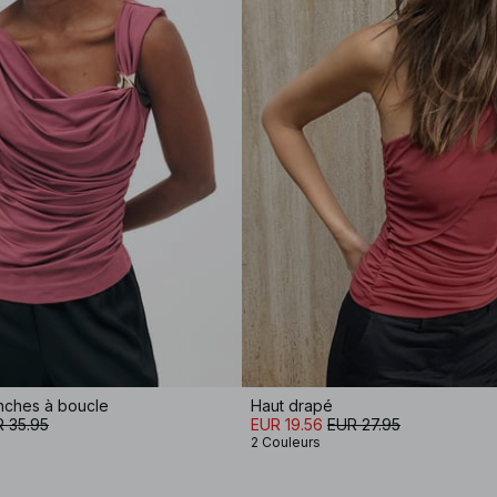
nches à boucle
Haut drapé
 35.95
EUR 19.56
EUR 27.95
2 Couleurs