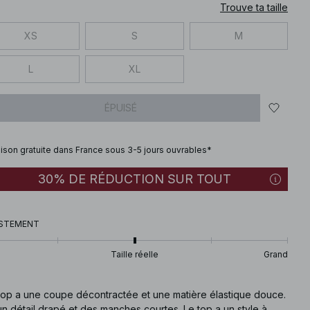
Trouve ta taille
XS
S
M
L
XL
ÉPUISÉ
aison gratuite dans France sous 3-5 jours ouvrables*
30% DE RÉDUCTION SUR TOUT
STEMENT
Taille réelle
Grand
top a une coupe décontractée et une matière élastique douce.
 un détail drapé et des manches courtes. Le top a un style à