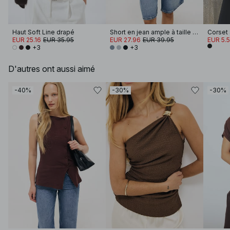
Haut Soft Line drapé
Short en jean ample à taille mi-haute
EUR 25.16
EUR 35.95
EUR 27.96
EUR 39.95
EUR 5.
+3
+3
D'autres ont aussi aimé
-40%
-30%
-30%