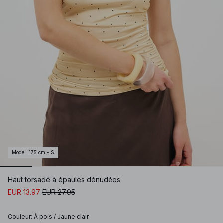
Model
:
175 cm - S
Haut torsadé à épaules dénudées
EUR 13.97
EUR 27.95
Couleur
:
À pois / Jaune clair