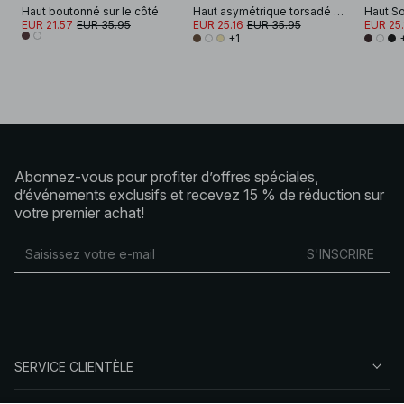
Haut boutonné sur le côté
Haut asymétrique torsadé avec boucle
Haut So
EUR 21.57
EUR 35.95
EUR 25.16
EUR 35.95
EUR 25.
+1
Abonnez-vous pour profiter d’offres spéciales,
d’événements exclusifs et recevez 15 % de réduction sur
votre premier achat!
S'INSCRIRE
SERVICE CLIENTÈLE