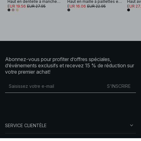
Haut en dentelle à manches longues
Haut en maille à paillettes et manches longues
Haut av
EUR 19.56
EUR 27.95
EUR 16.06
EUR 22.95
EUR 27
Abonnez-vous pour profiter d’offres spéciales,
d’événements exclusifs et recevez 15 % de réduction sur
votre premier achat!
S'INSCRIRE
SERVICE CLIENTÈLE