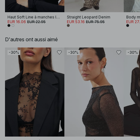
Haut Soft Line à manches longues et col cheminée
Straight Leopard Denim
Body mi
EUR 16.06
EUR 22.95
EUR 53.16
EUR 75.95
EUR 27
D'autres ont aussi aimé
-30%
-30%
-30%