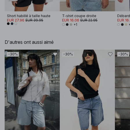
Short habillé à taille haute
T-shirt coupe droite
Débarde
EUR 27.96
EUR 39.95
EUR 16.06
EUR 22.95
EUR 16
+1
D'autres ont aussi aimé
-30%
-30%
-30%