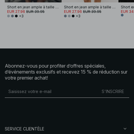
Short en jean ample à taille mi-haute
Short en jean ample à taille mi-haute
EUR 27.96
EUR 39.95
EUR 27.96
EUR 39.95
EUR 34
+3
+3
Abonnez-vous pour profiter d’offres spéciales,
d’événements exclusifs et recevez 15 % de réduction sur
votre premier achat!
S'INSCRIRE
SERVICE CLIENTÈLE