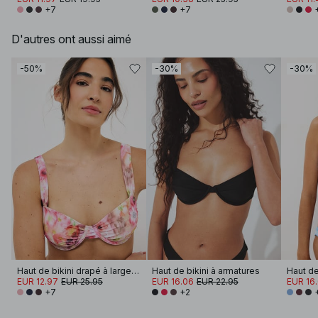
+7
+7
D'autres ont aussi aimé
-50%
-30%
-30%
Haut de bikini drapé à larges bretelles
Haut de bikini à armatures
EUR 12.97
EUR 25.95
EUR 16.06
EUR 22.95
EUR 16
+7
+2