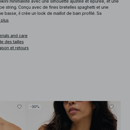
ikini minimaliste avec une silhouette ajustée et épurée, et une
e string. Conçu avec de fines bretelles spaghetti et une
e basse, il crée un look de maillot de bain profilé. Sa
truction simple et sa finition épurée confèrent au design une
 plus
re raffinée, moderne et résolument nette.
erials and care
e article
:
1100-013099-0004
e des tailles
aison et retours
-30%
-30