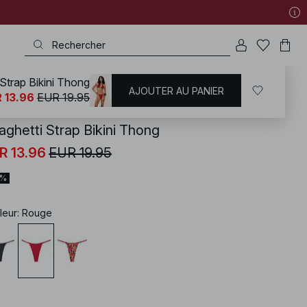
Strap Bikini Thong
AJOUTER AU PANIER
KD
/
Maillots de bain
/
Bikinis
/
Bas de maillots
 13.96
EUR 19.95
aghetti Strap Bikini Thong
R 13.96
EUR 19.95
0%
leur
:
Rouge