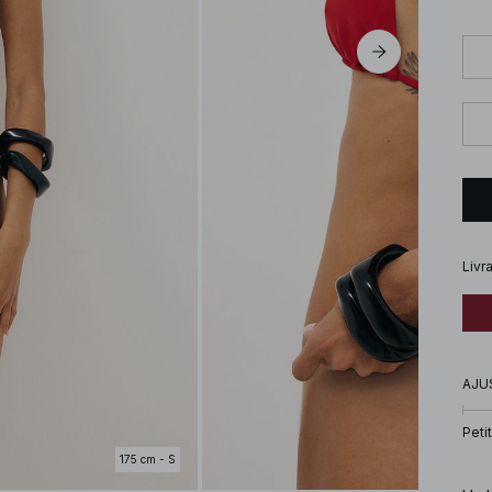
Livr
AJU
Petit
175 cm - S