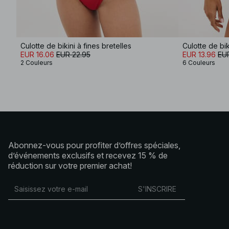
Culotte de bikini à fines bretelles
Culotte de bik
EUR 16.06
EUR 22.95
EUR 13.96
EUR
2 Couleurs
6 Couleurs
Abonnez-vous pour profiter d’offres spéciales,
d’événements exclusifs et recevez 15 % de
réduction sur votre premier achat!
S'INSCRIRE