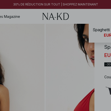
30% DE RÉDUCTION SUR TOUT | SHOPPEZ MAINTENANT
es
Magazine
Spaghetti 
NA-
EUR
Sp
EU
-3
Cou