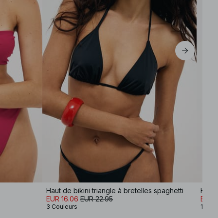
Haut de bikini triangle à bretelles spaghetti
EUR 16.06
EUR 22.95
EUR 
3 Couleurs
11 Cou