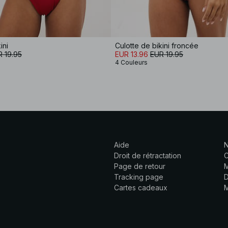
ini
Culotte de bikini froncée
 19.95
EUR 13.96
EUR 19.95
4 Couleurs
Aide
N
Droit de rétractation
C
Page de retour
M
Tracking page
D
Cartes cadeaux