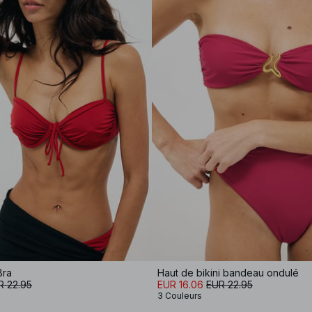
Bra
Haut de bikini bandeau ondulé
R 22.95
EUR 16.06
EUR 22.95
3 Couleurs