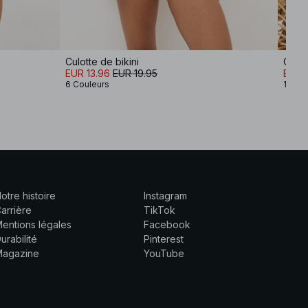
Culotte de bikini
Culot
EUR 13.96
EUR 19.95
EUR 1
6 Couleurs
10 Co
otre histoire
Instagram
arrière
TikTok
entions légales
Facebook
urabilité
Pinterest
Magazine
YouTube