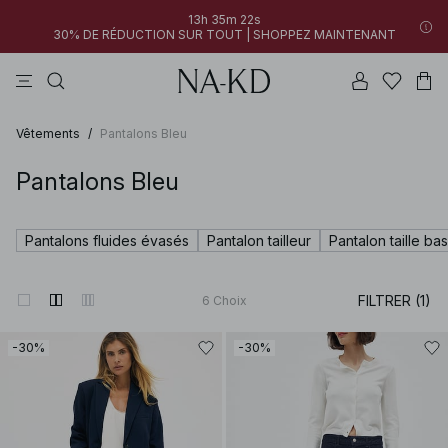
13h 35m 22s
30% DE RÉDUCTION SUR TOUT | SHOPPEZ MAINTENANT
pantalons
tops
robes
blancs
marron
Vêtements
/
Pantalons Bleu
Pantalons Bleu
Pantalons fluides évasés
Pantalon tailleur
Pantalon taille ba
FILTRER (1)
6
Choix
-30%
-30%