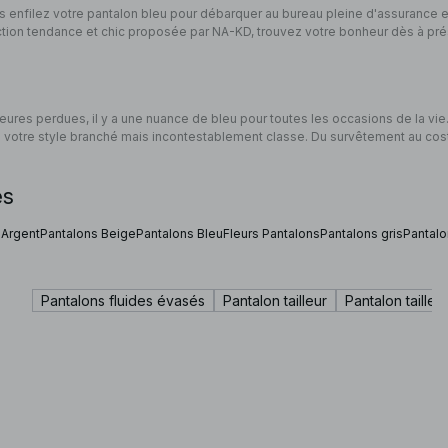
rs enfilez votre pantalon bleu pour débarquer au bureau pleine d'assurance et
ection tendance et chic proposée par NA-KD, trouvez votre bonheur dès à p
ures perdues, il y a une nuance de bleu pour toutes les occasions de la vie.
e votre style branché mais incontestablement classe. Du survêtement au co
es
 Argent
Pantalons Beige
Pantalons Bleu
Fleurs Pantalons
Pantalons gris
Pantal
Pantalons fluides évasés
Pantalon tailleur
Pantalon taille 