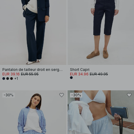
Pantalon de tailleur droit en sergé à taille mi-haute
Short Capri
EUR 39.16
EUR 55.95
EUR 34.96
EUR 49.95
+1
-30%
-30%