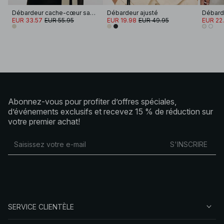
Débardeur cache-cœur sans manches
Débardeur ajusté
EUR 33.57
EUR 55.95
EUR 19.98
EUR 49.95
EUR 22
Abonnez-vous pour profiter d’offres spéciales,
d’événements exclusifs et recevez 15 % de réduction sur
votre premier achat!
S'INSCRIRE
SERVICE CLIENTÈLE