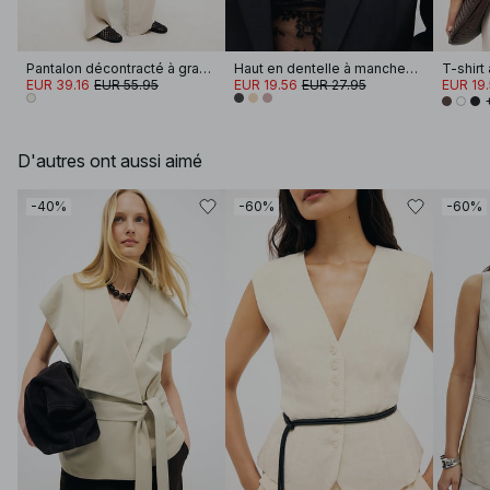
Pantalon décontracté à grandes poches
Haut en dentelle à manches longues
T-shirt
EUR 39.16
EUR 55.95
EUR 19.56
EUR 27.95
EUR 19
D'autres ont aussi aimé
-40%
-60%
-60%